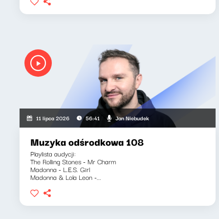
Jan Niebudek
11 lipca 2026
56:41
Muzyka odśrodkowa 108
Playlista audycji:
The Rolling Stones - Mr Charm
Madonna - L.E.S. Girl
Madonna & Lola Leon -...