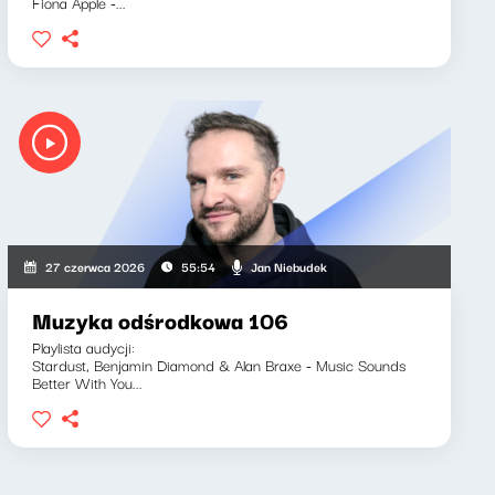
Fiona Apple -...
Jan Niebudek
27 czerwca 2026
55:54
Muzyka odśrodkowa 106
Playlista audycji:
Stardust, Benjamin Diamond & Alan Braxe - Music Sounds
Better With You...