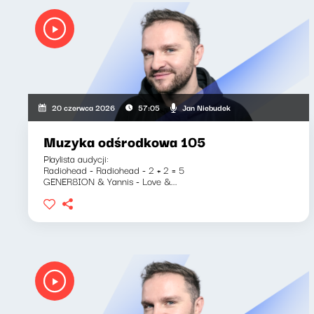
Jan Niebudek
20 czerwca 2026
57:05
Muzyka odśrodkowa 105
Playlista audycji:
Radiohead - Radiohead - 2 + 2 = 5
GENER8ION & Yannis - Love &...