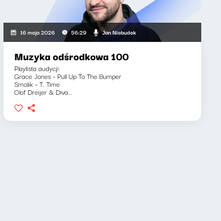
Jan Niebudek
16 maja 2026
56:29
Muzyka odśrodkowa 100
Playlista audycji:
Grace Jones - Pull Up To The Bumper
Smolik - T. Time
Olof Dreijer & Diva...