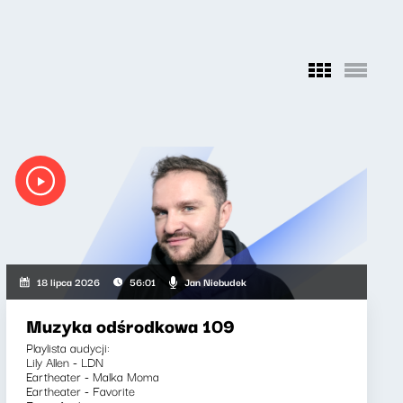
Jan Niebudek
18 lipca 2026
56:01
Muzyka odśrodkowa 109
Playlista audycji:
Lily Allen - LDN
Eartheater - Malka Moma
Eartheater - Favorite