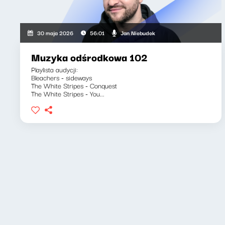
Jan Niebudek
30 maja 2026
56:01
Muzyka odśrodkowa 102
Playlista audycji:
Bleachers - sideways
The White Stripes - Conquest
The White Stripes - You...