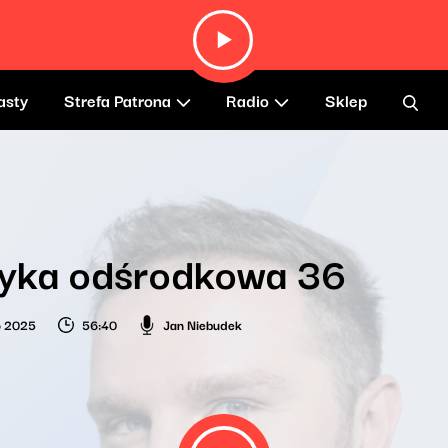
asty
Strefa Patrona
Radio
Sklep
yka odśrodkowa 36
o 2025
56:40
Jan Niebudek