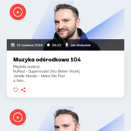
Jan Niebudek
13 czerwca 2026
56:23
Muzyka odśrodkowa 104
Playlista audycji:
RuPaul - Supermodel (You Better Work)
Janelle Monáe - Make Me Feel
4 Non...