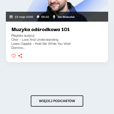
Jan Niebudek
23 maja 2026
56:40
Muzyka odśrodkowa 101
Playlista audycji:
Cher - Love And Understanding
Lewis Capaldi - Hold Me While You Wait
Dominic...
WIĘCEJ PODCASTÓW