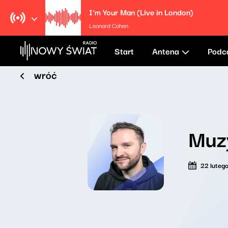
I'm Your Man (Live in London)
Leonard Cohen
Start
Antena
Podc
wróć
Muz
22 luteg