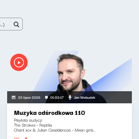
Jan Niebudek
25 lipca 2026
01:53:17
Muzyka odśrodkowa 110
Playlista audycji:
The Strokes - Reptilia
Charli xcx & Julian Casablancas - Mean girls...