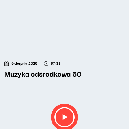
9 sierpnia 2025
57:31
Muzyka odśrodkowa 60