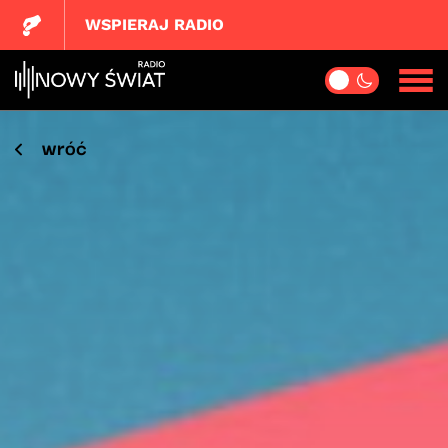
WSPIERAJ RADIO
wróć