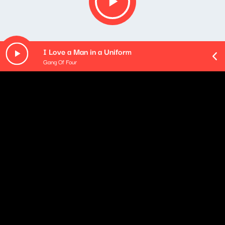
I Love a Man in a Uniform
Gang Of Four
O odcinku
Gościem pierwszego odcinka podcastu jest Jakob Bro
– kompozytor, gitarzysta i wieloletni współpracownik
Tomasza Stańki. Wraz z nim, jako Tomasz Stańko
Quintet, nagrał album "Dark Eyes" wydany później