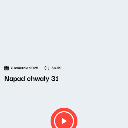
3 kwietnia 2025
56:59
Napad chwały 31