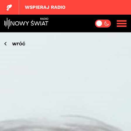
WSPIERAJ RADIO
wróć