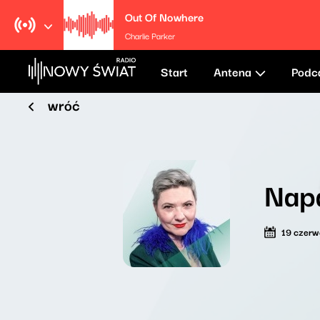
Out Of Nowhere
Charlie Parker
Start
Antena
Podc
wróć
Nap
19 czer