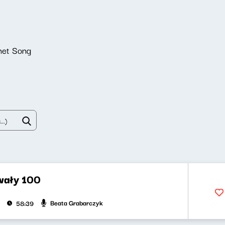
net Song
wały 100
Beata Grabarczyk
58:39