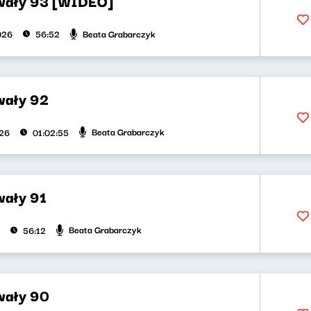
wały 93 [WIDEO]
Beata Grabarczyk
026
56:52
wały 92
Beata Grabarczyk
026
01:02:55
ały 91
Beata Grabarczyk
56:12
wały 90