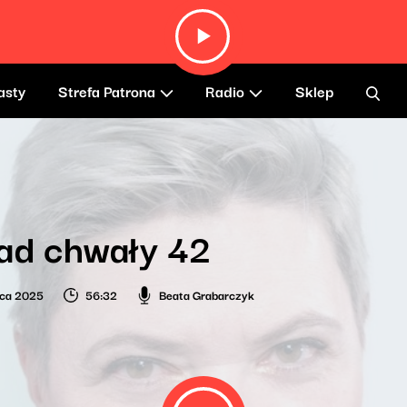
asty
Strefa Patrona
Radio
Sklep
ad chwały 42
wca 2025
56:32
Beata Grabarczyk