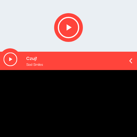
Czuj!
Sad Smiles
O odcinku
Playlista audycji: