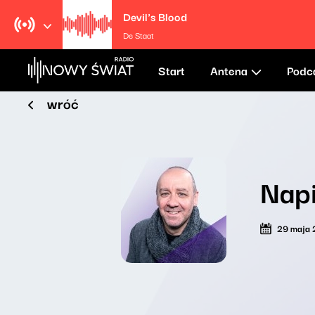
Devil's Blood
De Staat
Start
Antena
Podc
wróć
Napi
29 maja