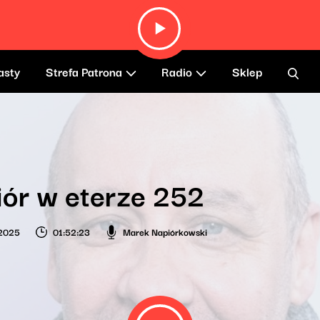
asty
Strefa Patrona
Radio
Sklep
ór w eterze 252
 2025
01:52:23
Marek Napiórkowski