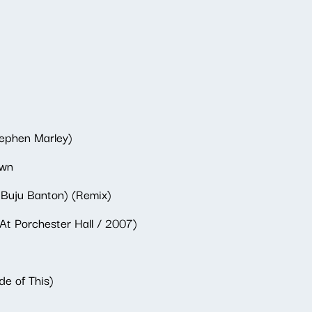
tephen Marley)
own
. Buju Banton) (Remix)
At Porchester Hall / 2007)
e of This)