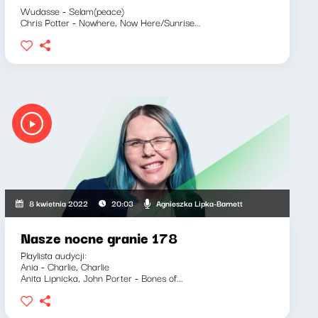
Wudasse - Selam(peace)
Chris Potter - Nowhere, Now Here/Sunrise...
Agnieszka Lipka-Barnett
8 kwietnia 2022
20:03
Nasze nocne granie 178
Playlista audycji:
Ania - Charlie, Charlie
Anita Lipnicka, John Porter - Bones of...