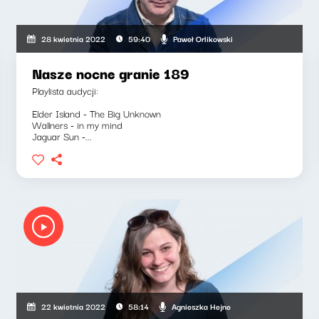
Paweł Orlikowski
28 kwietnia 2022
59:40
Nasze nocne granie 189
Playlista audycji:
Elder Island - The Big Unknown
Wallners - in my mind
Jaguar Sun -...
Agnieszka Hejne
22 kwietnia 2022
58:14