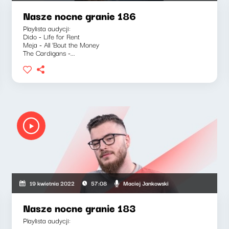
Nasze nocne granie 186
Playlista audycji:
Dido - Life for Rent
Meja - All 'Bout the Money
The Cardigans -...
Maciej Jankowski
19 kwietnia 2022
57:08
Nasze nocne granie 183
Playlista audycji: