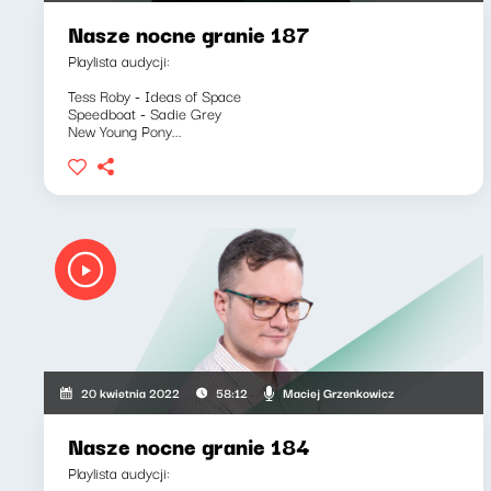
Nasze nocne granie 187
Playlista audycji:
Tess Roby - Ideas of Space
Speedboat - Sadie Grey
New Young Pony...
Maciej Grzenkowicz
20 kwietnia 2022
58:12
Nasze nocne granie 184
Playlista audycji: