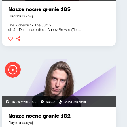
Nasze nocne granie 185
Playlista audycji:
The Alchemist - The Jump
alt-J - Deadcrush (feat. Danny Brown) (The...
Bruno Jasieński
15 kwietnia 2022
56:39
Nasze nocne granie 182
Playlista audycji: