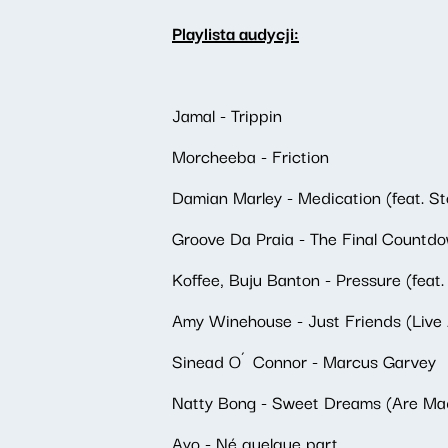
Playlista audycji:
Jamal - Trippin
Morcheeba - Friction
Damian Marley - Medication (feat. S
Groove Da Praia - The Final Countd
Koffee, Buju Banton - Pressure (feat
Amy Winehouse - Just Friends (Live 
Sinead O´Connor - Marcus Garvey
Natty Bong - Sweet Dreams (Are Mad
Ayọ - Né quelque part