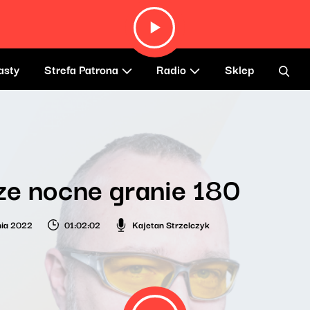
asty
Strefa Patrona
Radio
Sklep
e nocne granie 180
nia 2022
01:02:02
Kajetan Strzelczyk