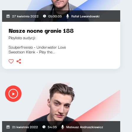
Rafał Lewandowski
27 kwietnia 2022
01:00:35
Nasze nocne granie 188
Playlista audycji:
Soulperfreesia - Underwater Love
Sweatson Klank - Play the...
Mateusz Andruszkiewicz
21 kwietnia 2022
54:35