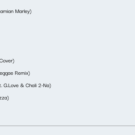
 Damian Marley)
Cover)
Reggae Remix)
t. G.Love & Chali 2-Na)
zza)