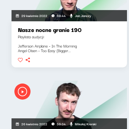
Jan Janczy
29 kwietnia 2022
59:44
Nasze nocne granie 190
Playlista audycji:
Jefferson Airplane - In The Morning
Angel Olsen - Too Easy (Bigger...
Mikołaj Kierski
26 kwietnia 2022
58:34