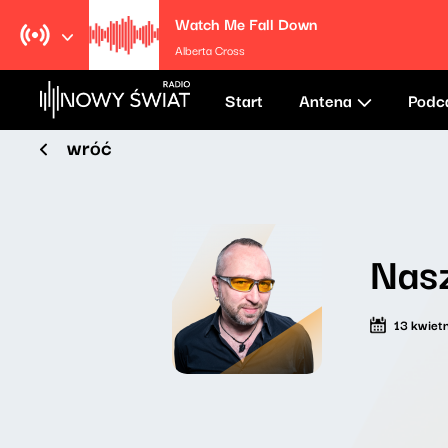
Watch Me Fall Down
Alberta Cross
Start
Antena
Podc
wróć
Nasz
13 kwiet