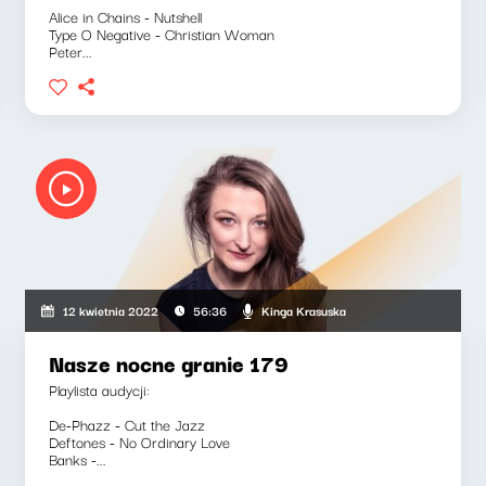
Alice in Chains - Nutshell
Type O Negative - Christian Woman
Peter...
Kinga Krasuska
12 kwietnia 2022
56:36
Nasze nocne granie 179
Playlista audycji:
De-Phazz - Cut the Jazz
Deftones - No Ordinary Love
Banks -...