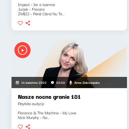
Impact - Iar e toamna
Jurjak - Fiecare
ZMEI3 - Până Când Nu Te...
Anna Zakrzewska
14 kwietnia 2022
53:02
Nasze nocne granie 181
Playlista audycji:
Florence & The Machine - My Love
Nick Murphy - No...