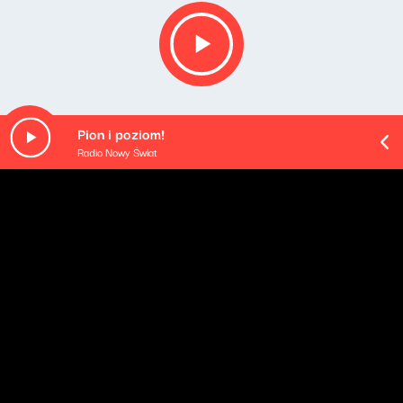
Pion i poziom!
Radio Nowy Świat
O odcinku
Playlista audycji: