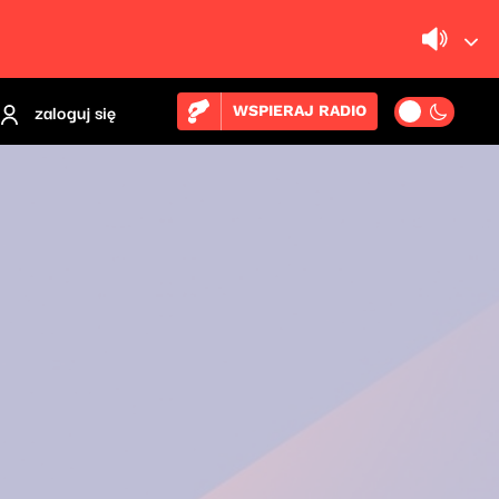
zaloguj się
WSPIERAJ RADIO