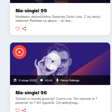
Nie-singiel 99
Niedawno obchodziliśmy Światowy Dzień Lasu. Z tej okazji
zabieram Państwa na spacer – do lasu...
Patryk Rabiega
5 lutego 2026
40:42
Nie-singiel 96
Tydzień w niecałą godzinę? Czemu nie. Ten odcinek to 7
piosenek na 7 dni tygodnia. Od spokojnego...