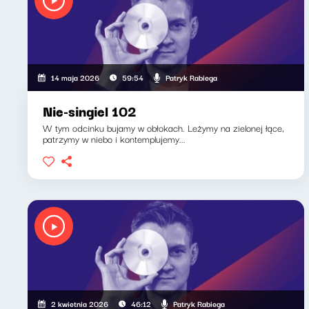
Patryk Rabiega
14 maja 2026
59:54
Nie-singiel 102
W tym odcinku bujamy w obłokach. Leżymy na zielonej łące,
patrzymy w niebo i kontemplujemy...
Patryk Rabiega
2 kwietnia 2026
46:12