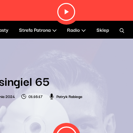
asty
Strefa Patrona
Radio
Sklep
singiel 65
nia 2024
01:16:17
Patryk Rabiega