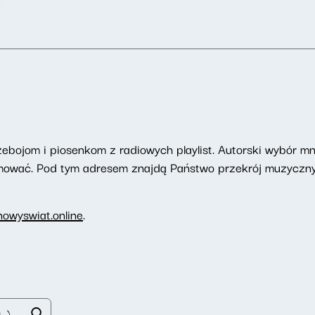
e
zebojom i piosenkom z radiowych playlist. Autorski wybór mn
romować. Pod tym adresem znajdą Państwo przekrój muzyczny
owyswiat.online
.