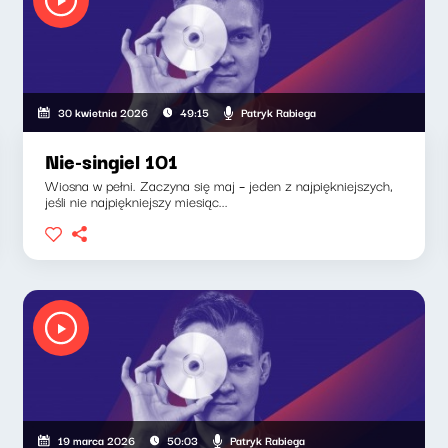
Patryk Rabiega
30 kwietnia 2026
49:15
Nie-singiel 101
Wiosna w pełni. Zaczyna się maj – jeden z najpiękniejszych,
jeśli nie najpiękniejszy miesiąc...
Patryk Rabiega
19 marca 2026
50:03