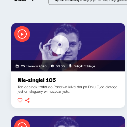
Patryk Rabiega
25 czerwca 2026
50:08
Nie-singiel 105
Ten odcinek trafia do Państwa kilka dni po Dniu Ojca dlatego
jest on skąpany w muzycznych...