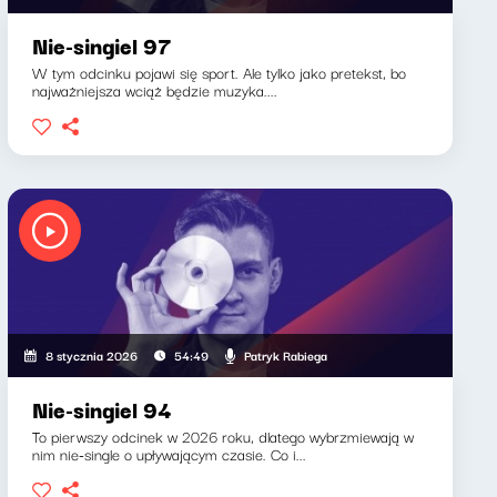
Nie-singiel 97
W tym odcinku pojawi się sport. Ale tylko jako pretekst, bo
najważniejsza wciąż będzie muzyka....
Patryk Rabiega
8 stycznia 2026
54:49
Nie-singiel 94
To pierwszy odcinek w 2026 roku, dlatego wybrzmiewają w
nim nie-single o upływającym czasie. Co i...