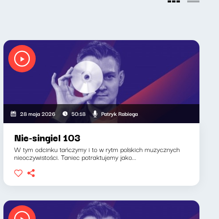
Patryk Rabiega
28 maja 2026
50:18
Nie-singiel 103
W tym odcinku tańczymy i to w rytm polskich muzycznych
nieoczywistości. Taniec potraktujemy jako...