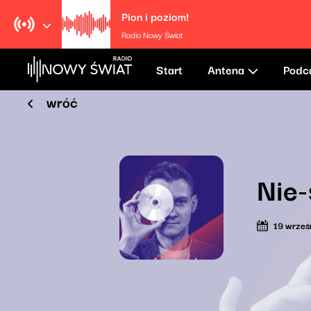
Pion i poziom!
Radio Nowy Świat
Start
Antena
Podc
wróć
Nie-
19 wrześ