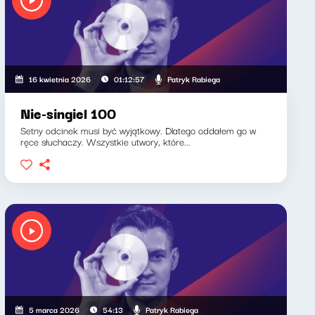
Patryk Rabiega
16 kwietnia 2026
01:12:57
Nie-singiel 100
Setny odcinek musi być wyjątkowy. Dlatego oddałem go w
ręce słuchaczy. Wszystkie utwory, które...
Patryk Rabiega
5 marca 2026
54:13