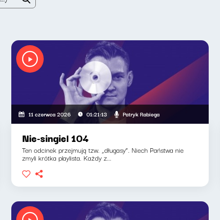
Patryk Rabiega
11 czerwca 2026
01:21:13
Nie-singiel 104
Ten odcinek przejmują tzw. „długasy”. Niech Państwa nie
zmyli krótka playlista. Każdy z...