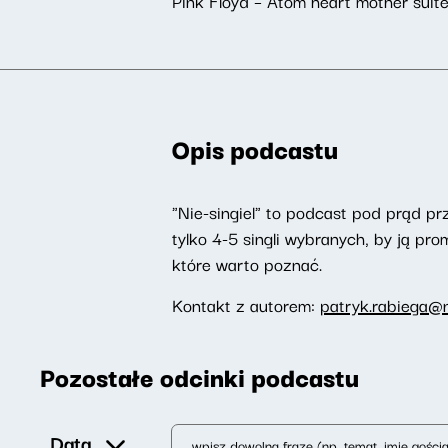
Pink Floyd – Atom heart mother suit
Opis podcastu
"Nie-singiel" to podcast pod prąd pr
tylko 4-5 singli wybranych, by ją p
które warto poznać.
Kontakt z autorem:
patryk.rabiega@n
Pozostałe odcinki podcastu
Data