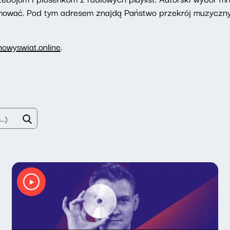
romować. Pod tym adresem znajdą Państwo przekrój muzyczny
owyswiat.online
.