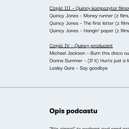
Część III – Quincy kompozytor film
Quincy Jones – Money runner (z filmu
Quincy Jones – The first letter (z fil
Quincy Jones – Hangin’ paper (z film
Część IV – Quincy producent
Michael Jackson – Burn this disco ou
Donna Summer – (If it) Hurts just a li
Lesley Gore – Say goodbye
Opis podcastu
"Nie-singiel" to podcast pod prąd pr