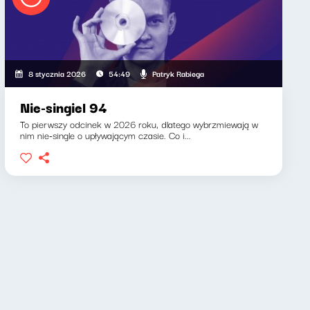
Patryk Rabiega
8 stycznia 2026
54:49
Nie-singiel 94
To pierwszy odcinek w 2026 roku, dlatego wybrzmiewają w
nim nie-single o upływającym czasie. Co i...