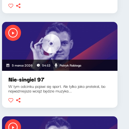
Patryk Rabiega
5 marca 2026
54:13
Nie-singiel 97
W tym odcinku pojawi się sport. Ale tylko jako pretekst, bo
najważniejsza wciąż będzie muzyka....