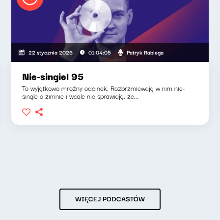
Patryk Rabiega
22 stycznia 2026
01:04:05
Nie-singiel 95
To wyjątkowo mroźny odcinek. Rozbrzmiewają w nim nie-
single o zimnie i wcale nie sprawiają, że...
WIĘCEJ PODCASTÓW