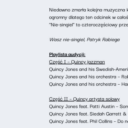
Niedawno zmarła kolejna muzyczna le
ogromny dlatego ten odcinek w całośc
"Nie-singiel" to czteroczęściowy pr
Wasz nie-singiel, Patryk Rabiega
Playlista audycji:
Część I – Quincy jazzman
Quincy Jones and his Swedish-Americ
Quincy Jones and his orchestra – Rob
Quincy Jones and his orchestra – Ha
Część II – Quincy artysta solowy
Quincy Jones feat. Patti Austin – So
Quincy Jones feat. Siedah Garrett &
Quincy Jones feat. Phil Collins – Do n