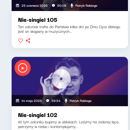
Patryk Rabiega
25 czerwca 2026
50:08
Nie-singiel 105
Ten odcinek trafia do Państwa kilka dni po Dniu Ojca dlatego
jest on skąpany w muzycznych...
Patryk Rabiega
14 maja 2026
59:54
Nie-singiel 102
W tym odcinku bujamy w obłokach. Leżymy na zielonej łące,
patrzymy w niebo i kontemplujemy...