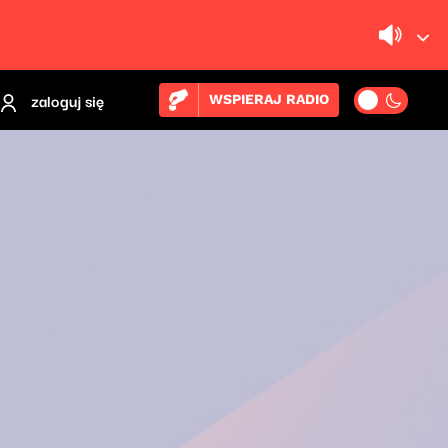
zaloguj się
WSPIERAJ RADIO