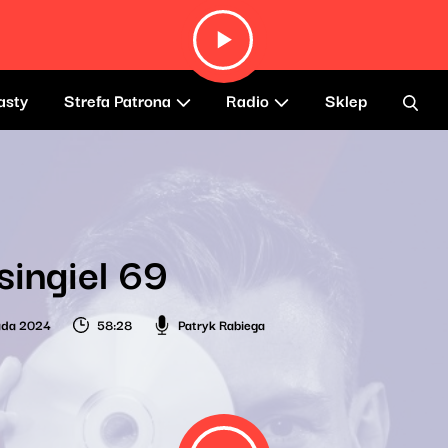
asty
Strefa Patrona
Radio
Sklep
singiel 69
pada 2024
58:28
Patryk Rabiega