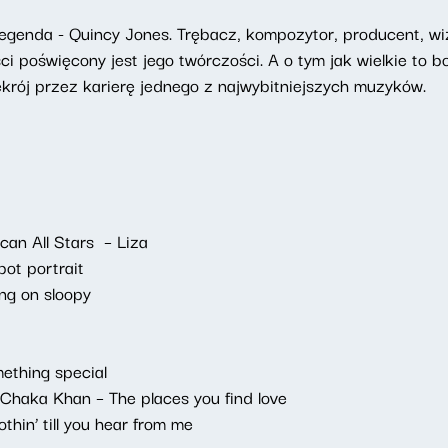
genda - Quincy Jones. Trębacz, kompozytor, producent, wiz
i poświęcony jest jego twórczości. A o tym jak wielkie to b
zekrój przez karierę jednego z najwybitniejszych muzyków.
an All Stars – Liza
ot portrait
ng on sloopy
mething special
 Chaka Khan – The places you find love
othin’ till you hear from me