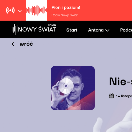
Pion i poziom!
Radio Nowy Świat
Start
Antena
Podc
wróć
Nie-
14 listo