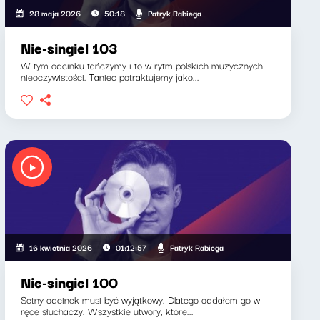
Patryk Rabiega
28 maja 2026
50:18
Nie-singiel 103
W tym odcinku tańczymy i to w rytm polskich muzycznych
nieoczywistości. Taniec potraktujemy jako...
Patryk Rabiega
16 kwietnia 2026
01:12:57
Nie-singiel 100
Setny odcinek musi być wyjątkowy. Dlatego oddałem go w
ręce słuchaczy. Wszystkie utwory, które...