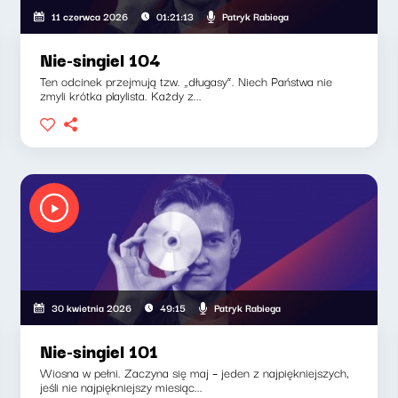
Patryk Rabiega
11 czerwca 2026
01:21:13
Nie-singiel 104
Ten odcinek przejmują tzw. „długasy”. Niech Państwa nie
zmyli krótka playlista. Każdy z...
Patryk Rabiega
30 kwietnia 2026
49:15
Nie-singiel 101
Wiosna w pełni. Zaczyna się maj – jeden z najpiękniejszych,
jeśli nie najpiękniejszy miesiąc...