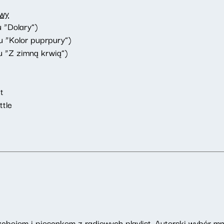
owy
 “Dolary”)
mu “Kolor puprpury”)
u “Z zimną krwią”)
t
ttle
zebojom i piosenkom z radiowych playlist. Autorski wybór mn