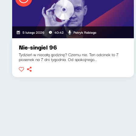
Patryk Rabiega
5 lutego 2026
40:42
Nie-singiel 96
Tydzień w niecałą godzinę? Czemu nie. Ten odcinek to 7
piosenek na 7 dni tygodnia. Od spokojnego...