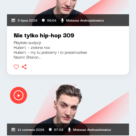
Mateusz Andruszkiewicz
5 lipca 2026
56:04
Nie tylko hip-hop 309
Playlista audycji:
Hubert. - zielona noc
Hubert. - my tu jestesmy i to jesssmozliwe
Naomi Sharon...
Mateusz Andruszkiewicz
14 czerwca 2026
57:02