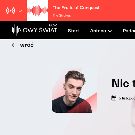
The Fruits of Conquest
The Strokes
Start
Antena
Podc
wróć
Nie 
5 listop