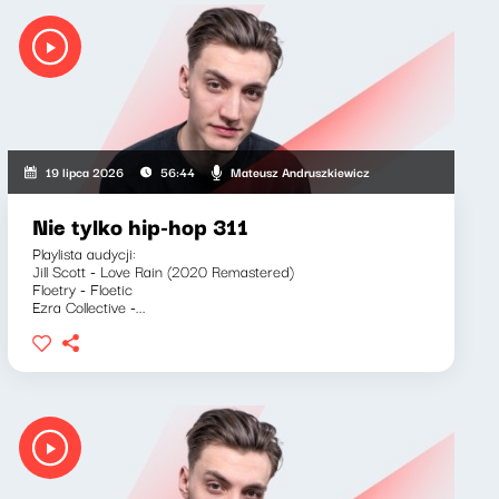
Mateusz Andruszkiewicz
19 lipca 2026
56:44
Nie tylko hip-hop 311
Playlista audycji:
Jill Scott - Love Rain (2020 Remastered)
Floetry - Floetic
Ezra Collective -...