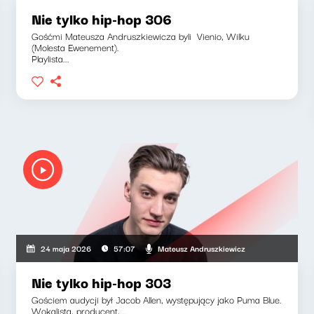
Nie tylko hip-hop 306
Gośćmi Mateusza Andruszkiewicza byli Vienio, Wilku
(Molesta Ewenement).
Playlista...
Mateusz Andruszkiewicz
24 maja 2026
57:07
Nie tylko hip-hop 303
Gościem audycji był Jacob Allen, występujący jako Puma Blue.
Wokalista, producent,...