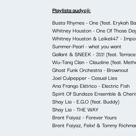
Playlista audycji:
Busta Rhymes - One (feat. Erykah B
Whitney Houston - One Of Those Da
Whitney Houston & Leikeli47 - Impos
Summer-Pearl - what you want
Gallant & SNEEK - 311! (feat. Terrac
Wu-Tang Clan - Claudine (feat. Meth
Ghost Funk Orchestra - Brownout
Joel Culpepper - Casual Lies
Ana Frango Elétrico - Electric Fish
Spirit Of Sundaze Ensemble & Cheris
Shay Lia - E.G.O (feat. Buddy)
Shay Lia - THE WAY
Brent Faiyaz - Forever Yours
Brent Faiyaz, Felix! & Tommy Richma