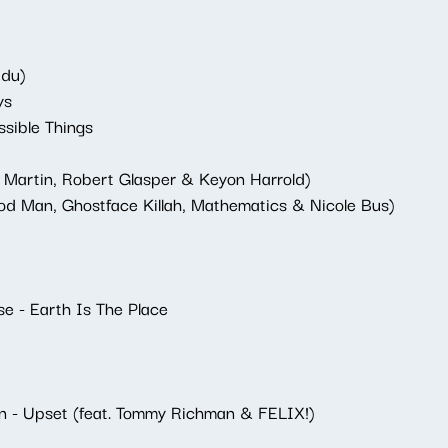
adu)
ys
sible Things
e Martin, Robert Glasper & Keyon Harrold)
od Man, Ghostface Killah, Mathematics & Nicole Bus)
e - Earth Is The Place
n - Upset (feat. Tommy Richman & FELIX!)