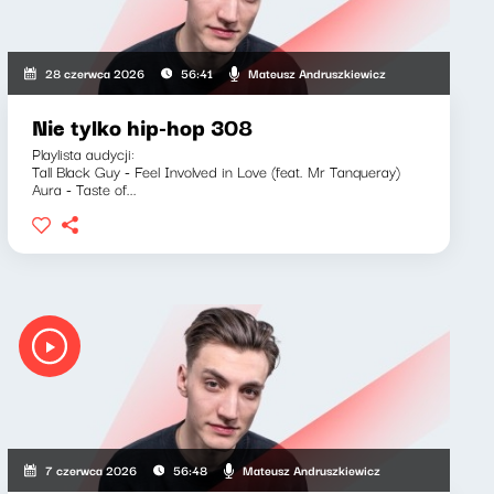
Mateusz Andruszkiewicz
28 czerwca 2026
56:41
Nie tylko hip-hop 308
Playlista audycji:
Tall Black Guy - Feel Involved in Love (feat. Mr Tanqueray)
Aura - Taste of...
Mateusz Andruszkiewicz
7 czerwca 2026
56:48