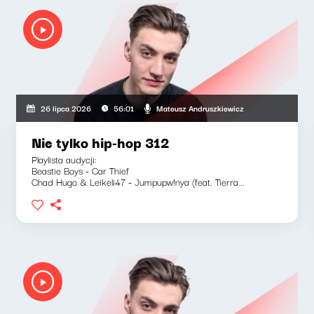
Mateusz Andruszkiewicz
26 lipca 2026
56:01
Nie tylko hip-hop 312
Playlista audycji:
Beastie Boys - Car Thief
Chad Hugo & Leikeli47 - Jumpupw!nya (feat. Tierra...