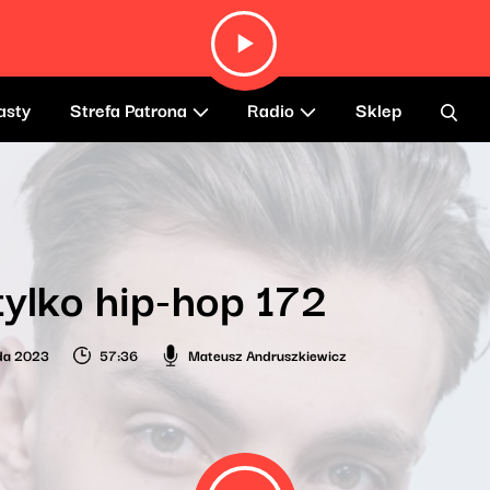
asty
Strefa Patrona
Radio
Sklep
tylko hip-hop 172
ada 2023
57:36
Mateusz Andruszkiewicz