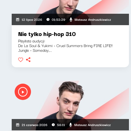
Mateusz Andruszkiewicz
12 lipca 2026
01:53:29
Nie tylko hip-hop 310
Playlista audycji:
De La Soul & Yukimi - Cruel Summers Bring FIRE LIFE!!
Jungle - Someday,...
Mateusz Andruszkiewicz
21 czerwca 2026
58:11