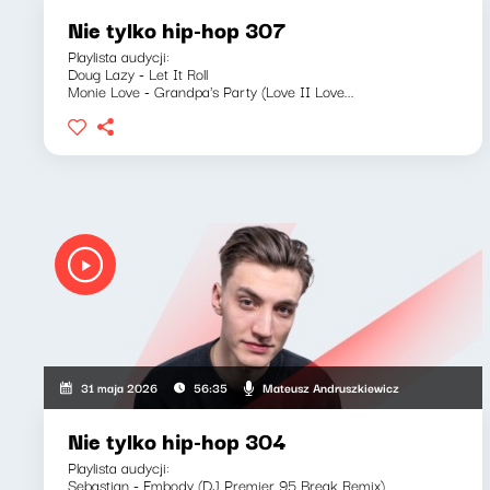
Nie tylko hip-hop 307
Playlista audycji:
Doug Lazy - Let It Roll
Monie Love - Grandpa's Party (Love II Love...
Mateusz Andruszkiewicz
31 maja 2026
56:35
Nie tylko hip-hop 304
Playlista audycji:
Sebastian - Embody (DJ Premier 95 Break Remix)