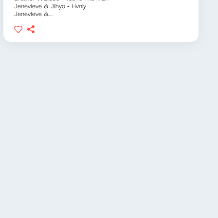
Jenevieve & Jihyo - Hvnly
Jenevieve &...