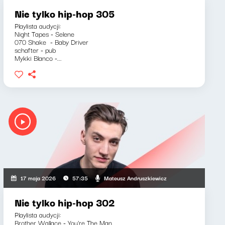
Nie tylko hip-hop 305
Playlista audycji:
Night Tapes - Selene
070 Shake - Baby Driver
schafter - pub
Mykki Blanco -...
Mateusz Andruszkiewicz
17 maja 2026
57:35
Nie tylko hip-hop 302
Playlista audycji:
Brother Wallace - You're The Man