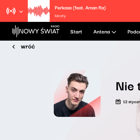
Perkasa (feat. Aman Ra)
Mimifly
Start
Antena
Podc
wróć
Nie 
12 stycz