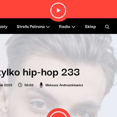
asty
Strefa Patrona
Radio
Sklep
tylko hip-hop 233
nia 2025
56:58
Mateusz Andruszkiewicz