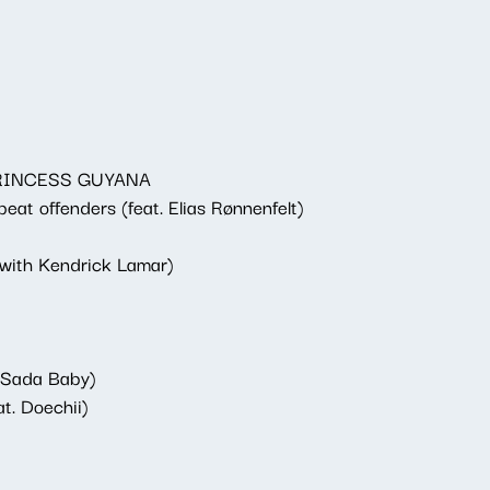
 PRINCESS GUYANA
at offenders (feat. Elias Rønnenfelt)
with Kendrick Lamar)
. Sada Baby)
t. Doechii)