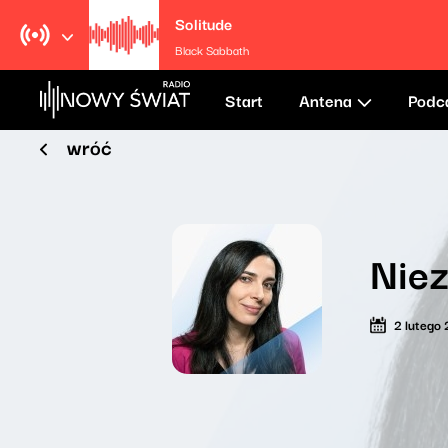
Solitude
Black Sabbath
Start
Antena
Podc
wróć
Niez
2 lutego