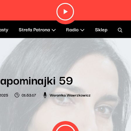
asty
Strefa Patrona
Radio
Sklep
apominajki 59
 2025
01:53:17
Weronika Wawrzkowicz