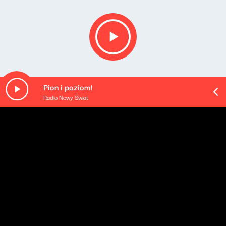
Pion i poziom!
Radio Nowy Świat
Opis podcastu
Podsumowanie najważniejszych wydarzeń mijającego
dnia - podane w najbardziej przyswajalnej formie, na