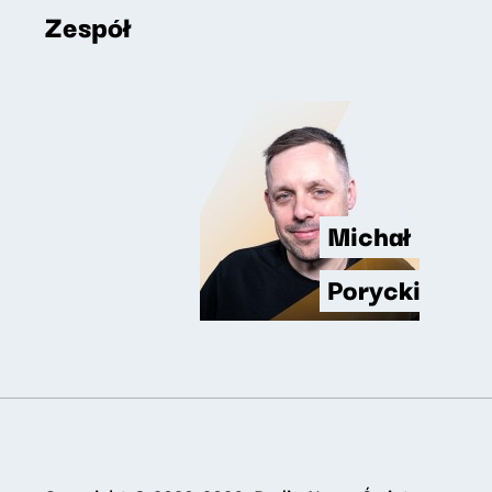
Zespół
Michał
Porycki