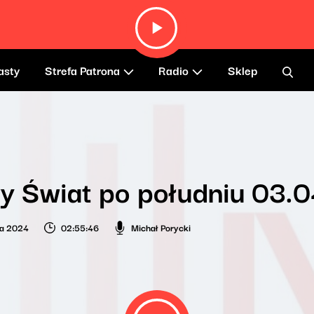
asty
Strefa Patrona
Radio
Sklep
y Świat po południu 03.
ia 2024
02:55:46
Michał Porycki