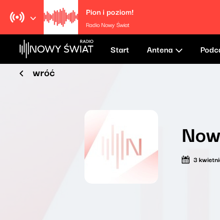
Pion i poziom!
Radio Nowy Świat
Start
Antena
Podc
wróć
Now
3 kwietn