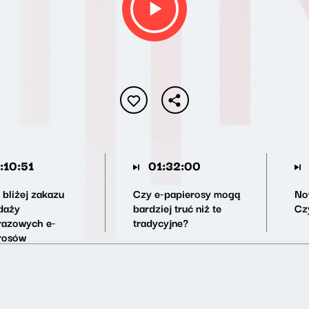
:10:51
01:32:00
 bliżej zakazu
Czy e-papierosy mogą
Now
daży
bardziej truć niż te
Cz
razowych e-
tradycyjne?
rosów