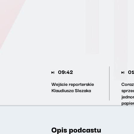
09:42
01
Wejście reporterskie
Coraz
Klaudiusza Slezaka
sprze
jedno
papie
Opis podcastu