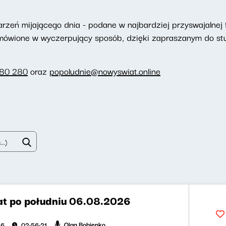
eń mijającego dnia - podane w najbardziej przyswajalnej f
omówione w wyczerpujący sposób, dzięki zapraszanym do st
280 280
oraz
popoludnie@nowyswiat.online
t po południu 06.08.2026
Olga Bobienko
26
02:56:21