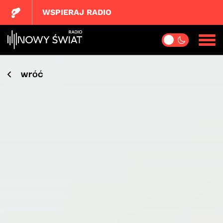
WSPIERAJ RADIO
wróć