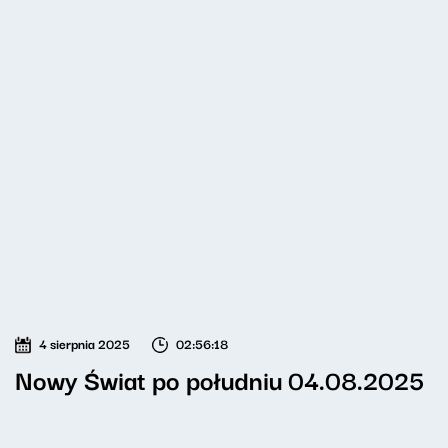
4 sierpnia 2025
02:56:18
Nowy Świat po południu 04.08.2025