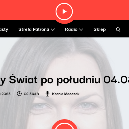
asty
Strefa Patrona
Radio
Sklep
y Świat po południu 04.
ia 2025
02:56:18
Ksenia Maćczak