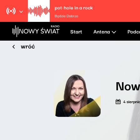
pot-hole in a rock
Będzie Dobrze
Start
Antena
Podc
wróć
Now
4 sierpn