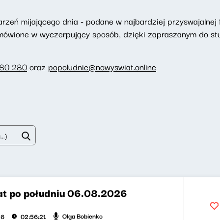
eń mijającego dnia - podane w najbardziej przyswajalnej f
omówione w wyczerpujący sposób, dzięki zapraszanym do st
280 280
oraz
popoludnie@nowyswiat.online
t po południu 06.08.2026
Olga Bobienko
26
02:56:21