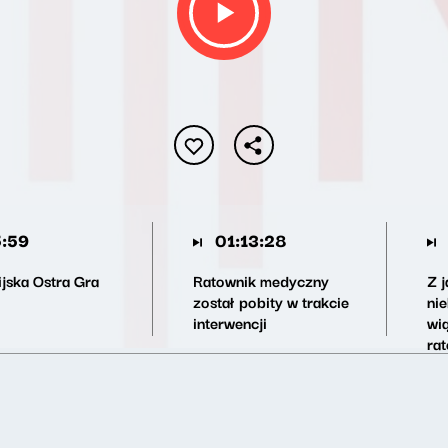
:59
01:13:28
ijska Ostra Gra
Ratownik medyczny
Z j
został pobity w trakcie
ni
interwencji
wi
ra