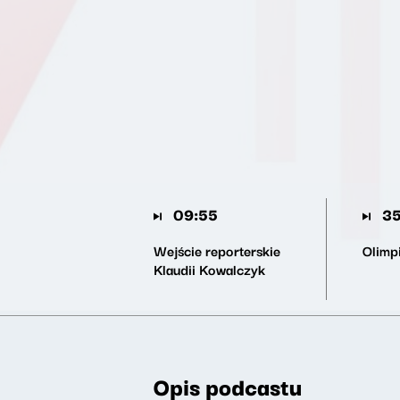
09:55
35
Wejście reporterskie
Olimp
Klaudii Kowalczyk
Opis podcastu