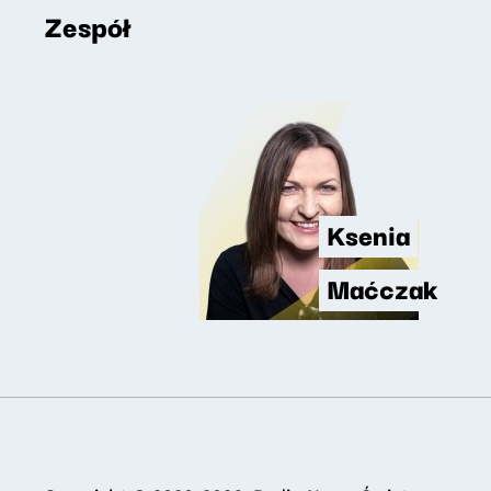
Zespół
Ksenia
Maćczak