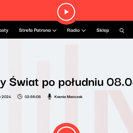
asty
Strefa Patrona
Radio
Sklep
y Świat po południu 08.
ia 2024
02:56:08
Ksenia Maćczak