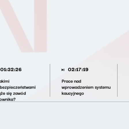
01:32:26
02:17:19
akimi
Prace nad
ebezpieczeństwami
wprowadzeniem systemu
ąże się zawód
kaucyjnego
townika?