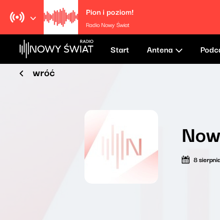
Pion i poziom!
Radio Nowy Świat
Start
Antena
Podc
wróć
Now
8 sierpn