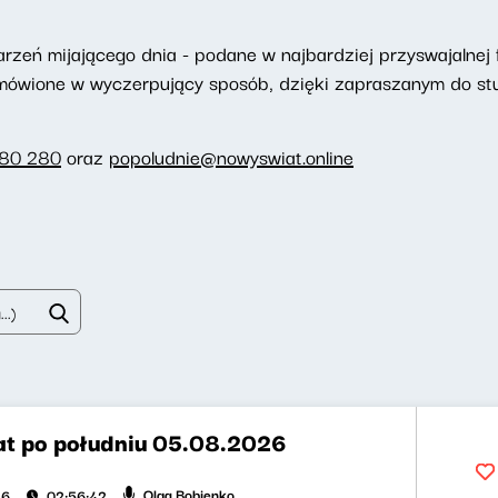
eń mijającego dnia - podane w najbardziej przyswajalnej f
omówione w wyczerpujący sposób, dzięki zapraszanym do st
280 280
oraz
popoludnie@nowyswiat.online
t po południu 05.08.2026
Olga Bobienko
26
02:56:42