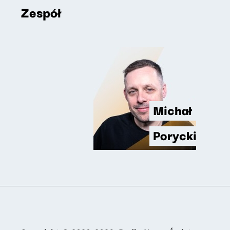
Zespół
Michał
Porycki