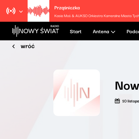
Prząśniczka
Kasia Moś & AUKSO Orkiestra Kameralna Miasta Tyc
Start
Antena
Podc
wróć
Nowy
10 listo