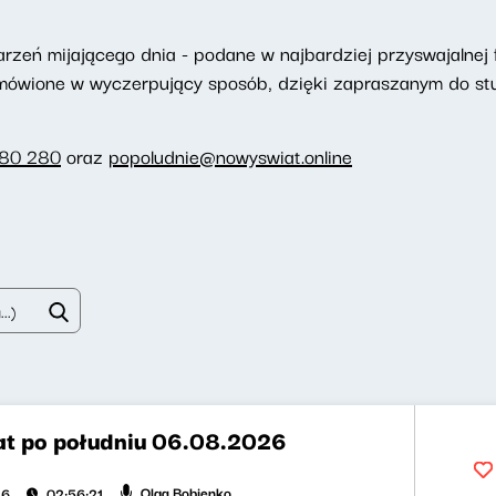
eń mijającego dnia - podane w najbardziej przyswajalnej f
omówione w wyczerpujący sposób, dzięki zapraszanym do st
280 280
oraz
popoludnie@nowyswiat.online
t po południu 06.08.2026
Olga Bobienko
26
02:56:21