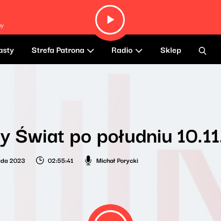
hy
asty
Strefa Patrona
Radio
Sklep
 Świat po południu 10.1
pada 2023
02:55:41
Michał Porycki