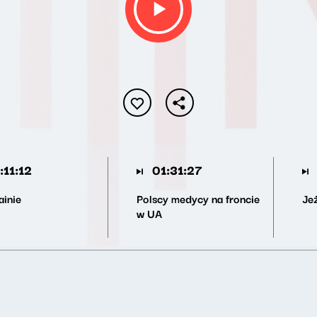
:11:12
01:31:27
ainie
Polscy medycy na froncie
Je
w UA