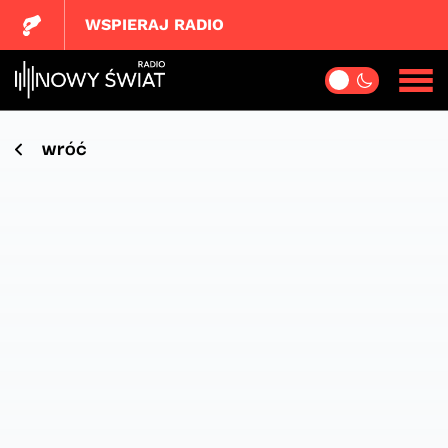
WSPIERAJ RADIO
wróć