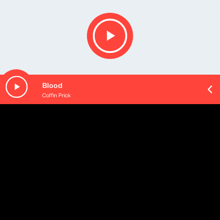
Blood
Coffin Prick
Opis podcastu
Podsumowanie najważniejszych wydarzeń mijającego
dnia - podane w najbardziej przyswajalnej formie, na