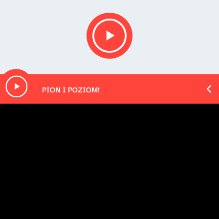
PION I POZIOM!
Opis podcastu
Podsumowanie najważniejszych wydarzeń mijającego
dnia - podane w najbardziej przyswajalnej formie, na