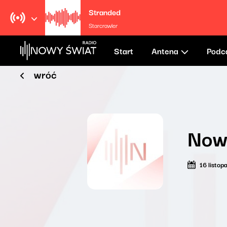
Stranded
Starcrawler
Start
Antena
Podc
wróć
Nowy
16 listo