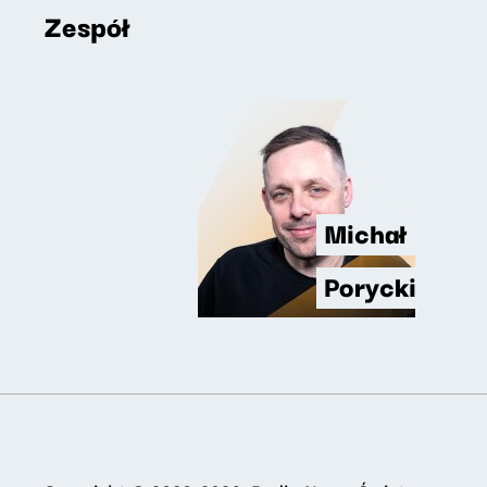
Zespół
Michał
Porycki