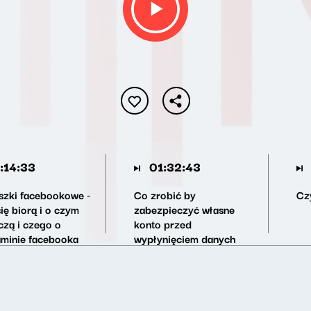
:14:33
01:32:43
szki facebookowe -
Co zrobić by
Cz
ię biorą i o czym
zabezpieczyć własne
czą i czego o
konto przed
aminie facebooka
wypłynięciem danych
iemy?
prywatnych?