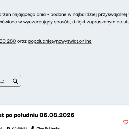
eń mijającego dnia - podane w najbardziej przyswajalnej f
omówione w wyczerpujący sposób, dzięki zapraszanym do st
280 280
oraz
popoludnie@nowyswiat.online
t po południu 06.08.2026
Olga Bobienko
26
02:56:21