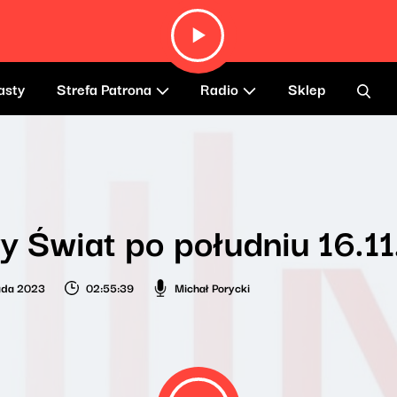
asty
Strefa Patrona
Radio
Sklep
 Świat po południu 16.1
pada 2023
02:55:39
Michał Porycki