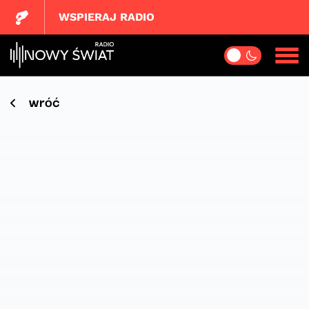
WSPIERAJ RADIO
wróć