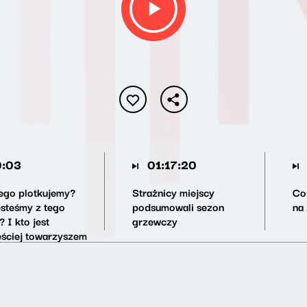
:03
01:17:20
ego plotkujemy?
Strażnicy miejscy
Co
esteśmy z tego
podsumowali sezon
na
 I kto jest
grzewczy
ęściej towarzyszem
k?