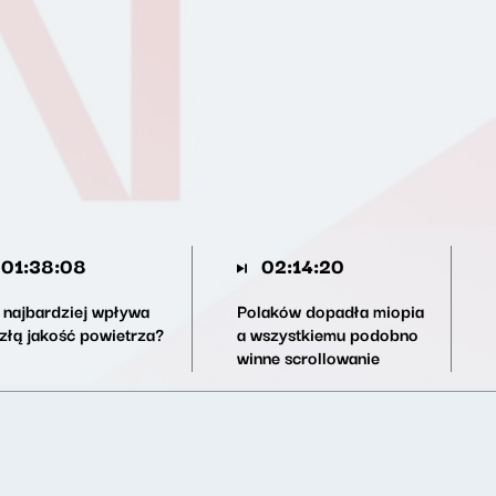
01:38:08
02:14:20
 najbardziej wpływa
Polaków dopadła miopia
 złą jakość powietrza?
a wszystkiemu podobno
winne scrollowanie