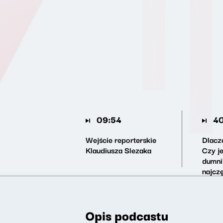
09:54
40
Wejście reporterskie
Dlacz
Klaudiusza Slezaka
Czy j
dumni?
najcz
plote
Opis podcastu