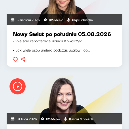
Olga Bobienko
5 sierpnia 2026
02:56:42
Nowy Świat po południu 05.08.2026
- Wejście reporterskie Klaudii Kowalczyk
- Jak wiele osób umiera podczas upałów i co...
Ksenia Maćczak
31 lipca 2026
02:55:54