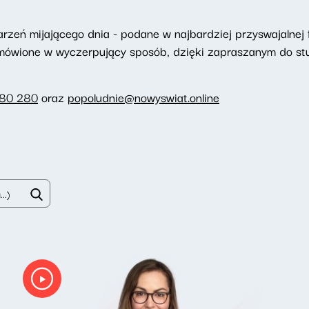
eń mijającego dnia - podane w najbardziej przyswajalnej f
omówione w wyczerpujący sposób, dzięki zapraszanym do st
280 280
oraz
popoludnie@nowyswiat.online