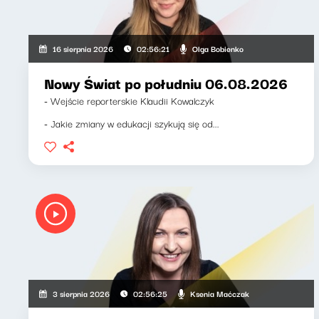
Olga Bobienko
16 sierpnia 2026
02:56:21
Nowy Świat po południu 06.08.2026
- Wejście reporterskie Klaudii Kowalczyk
- Jakie zmiany w edukacji szykują się od...
Ksenia Maćczak
3 sierpnia 2026
02:56:25