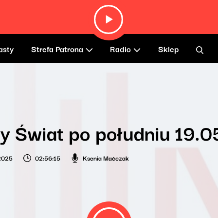
asty
Strefa Patrona
Radio
Sklep
y Świat po południu 19.
2025
02:56:15
Ksenia Maćczak