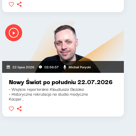
Michał Porycki
22 lipca 2026
02:56:57
Nowy Świat po południu 22.07.2026
- Wejście reporterskie Klaudiusza Slezaka
- Historyczna rekrutacja na studia medyczne
Kacper...