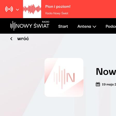
Pion i poziom!
Radio Nowy Świat
Start
Antena
Podc
wróć
Now
19 maja 