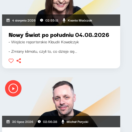
Ksenia Maćczak
4 sierpnia 2026
02:55:11
Nowy Świat po południu 04.08.2026
- Wejście reporterskie Klaudii Kowalczyk
- Zmiany klimatu, czyli to, co dzieje się...
Michał Porycki
30 lipca 2026
02:56:38