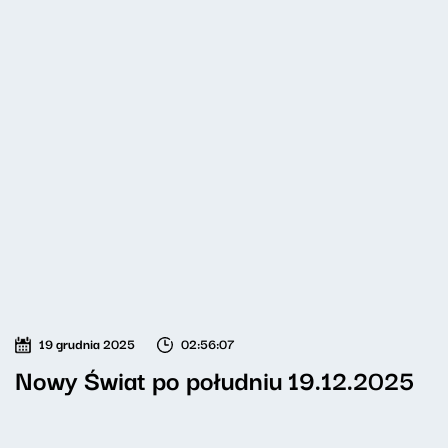
19 grudnia 2025
02:56:07
Nowy Świat po południu 19.12.2025