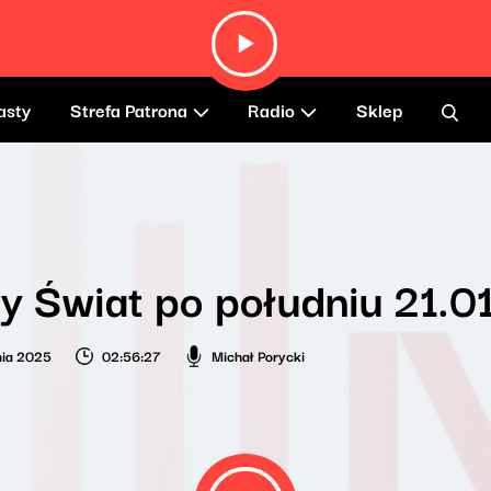
asty
Strefa Patrona
Radio
Sklep
 Świat po południu 21.0
nia 2025
02:56:27
Michał Porycki