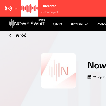
Diferente
Gotan Project
Start
Antena
Podc
wróć
Nowy
21 stycz