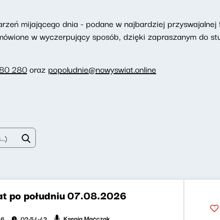
eń mijającego dnia - podane w najbardziej przyswajalnej f
omówione w wyczerpujący sposób, dzięki zapraszanym do st
280 280
oraz
popoludnie@nowyswiat.online
t po południu 07.08.2026
Ksenia Maćczak
26
02:54:43