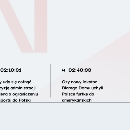
02:10:31
02:40:33
y uda się cofnąć
Czy nowy lokator
yzję administracji
Białego Domu uchyli
dena o ograniczeniu
Polsce furtkę do
sportu do Polski
amerykańskich
woczesnych chipów?
technologii?