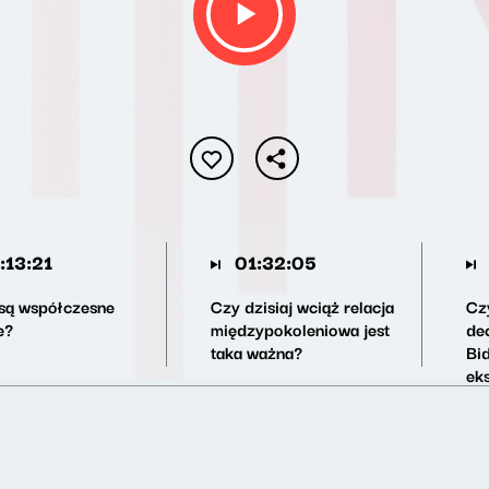
:13:21
01:32:05
 są współczesne
Czy dzisiaj wciąż relacja
Cz
e?
międzypokoleniowa jest
dec
taka ważna?
Bi
ek
no