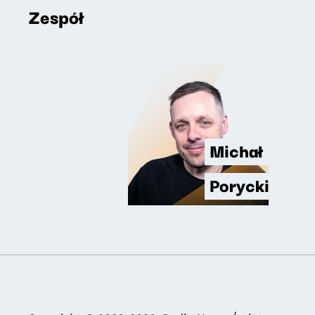
Zespół
Michał
Porycki