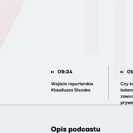
09:34
01
Wejście reporterskie
Czy k
Klaudiusza Slezaka
balan
zawod
prywa
Opis podcastu