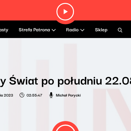
asty
Strefa Patrona
Radio
Sklep
y Świat po południu 22.
nia 2023
02:55:47
Michał Porycki