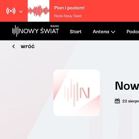
Pion i poziom!
Radio Nowy Świat
Start
Antena
Podc
wróć
Now
22 sierp