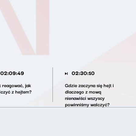
02:09:49
02:30:10
k reagować, jak
Gdzie zaczyna się hejt i
lczyć z hejtem?
dlaczego z mową
nienawiści wszyscy
powinniśmy walczyć?