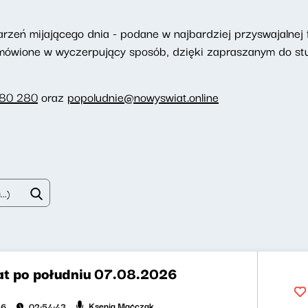
eń mijającego dnia - podane w najbardziej przyswajalnej f
omówione w wyczerpujący sposób, dzięki zapraszanym do st
280 280
oraz
popoludnie@nowyswiat.online
t po południu 07.08.2026
Ksenia Maćczak
26
02:54:43