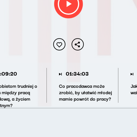
:09:20
01:34:03
obietom trudniej o
Co pracodawca może
Ja
s między pracą
zrobić, by ułatwić młodej
wa
ową, a życiem
mamie powrót do pracy?
tnym?