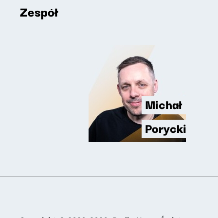
Zespół
Michał
Porycki