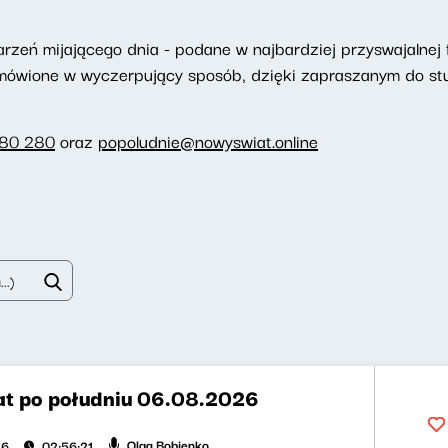
eń mijającego dnia - podane w najbardziej przyswajalnej f
omówione w wyczerpujący sposób, dzięki zapraszanym do st
280 280
oraz
popoludnie@nowyswiat.online
t po południu 06.08.2026
Olga Bobienko
26
02:56:21