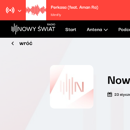
Perkasa (feat. Aman Ra)
Mimifly
Start
Antena
Podc
wróć
Now
23 stycz