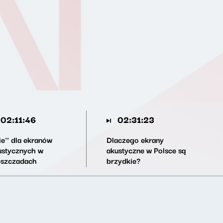
02:11:46
02:31:23
ie'' dla ekranów
Dlaczego ekrany
ustycznych w
akustyczne w Polsce są
eszczadach
brzydkie?