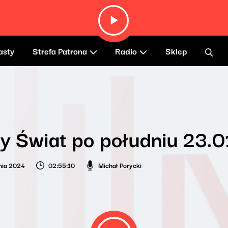
asty
Strefa Patrona
Radio
Sklep
y Świat po południu 23.
nia 2024
02:55:10
Michał Porycki