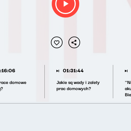
:16:06
01:31:44
race domowe
Jakie są wady i zalety
''N
ą?
prac domowych?
ak
Bi