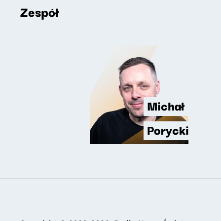
Zespół
Michał
Porycki