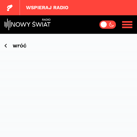
WSPIERAJ RADIO
wróć