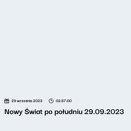
29 września 2023
02:57:00
Nowy Świat po południu 29.09.2023