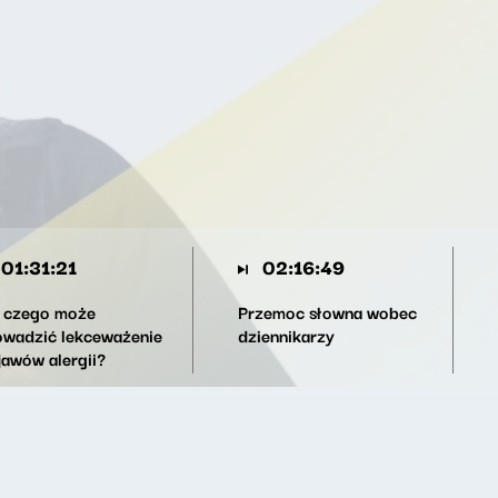
01:31:21
02:16:49
 czego może
Przemoc słowna wobec
owadzić lekceważenie
dziennikarzy
jawów alergii?