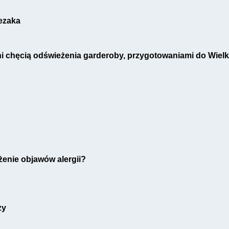
lezaka
i chęcią odświeżenia garderoby, przygotowaniami do Wiel
enie objawów alergii?
zy