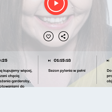
:25
01:15:18
ą kupujemy więcej,
Sezon pylenia w pełni
Do
zani chęcią
pr
eżenia garderoby,
ob
otowaniami do
anocy oraz pracami
odzie