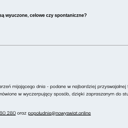
y są wyuczone, celowe czy spontaniczne?
eń mijającego dnia - podane w najbardziej przyswajalnej f
omówione w wyczerpujący sposób, dzięki zapraszanym do st
280 280
oraz
popoludnie@nowyswiat.online