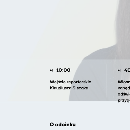
10:00
40
Wejście reporterskie
Wiosn
Klaudiusza Slezaka
napęd
odświ
przyg
Wielk
w ogr
O odcinku