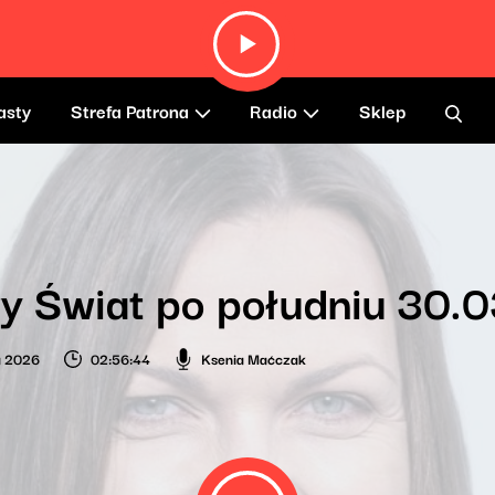
asty
Strefa Patrona
Radio
Sklep
y Świat po południu 30.
a 2026
02:56:44
Ksenia Maćczak