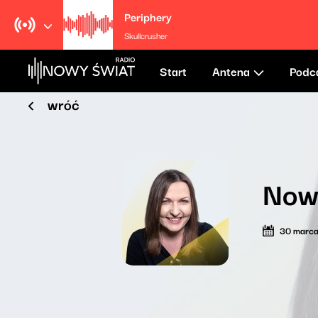
Periphery
Skullcrusher
Start
Antena
Podc
wróć
Now
30 marc