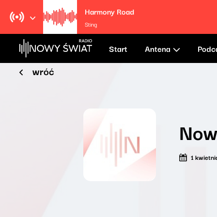
Harmony Road
Sting
Start
Antena
Podc
wróć
Now
1 kwietn