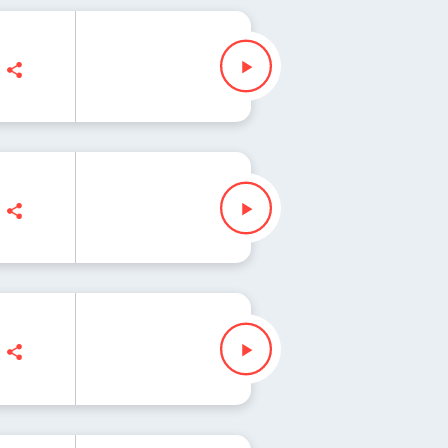
oś
na Iłenda