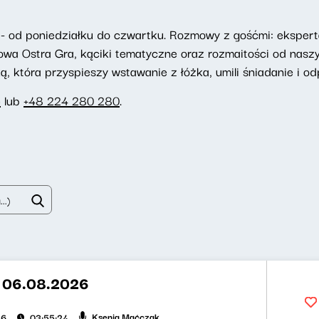
- od poniedziałku do czwartku. Rozmowy z gośćmi: eksperta
towa Ostra Gra, kąciki tematyczne oraz rozmaitości od nasz
 która przyspieszy wstawanie z łóżka, umili śniadanie i odp
e
lub
+48 224 280 280
.
t 06.08.2026
Ksenia Maćczak
26
03:55:24