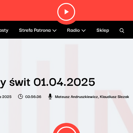
asty
Strefa Patrona
Radio
Sklep
y świt 01.04.2025
ia 2025
03:56:36
Mateusz Andruszkiewicz
,
Klaudiusz Slezak