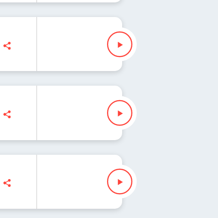
na Iłenda
usz Slezak