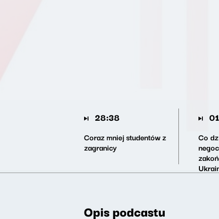
28:38
01
Coraz mniej studentów z
Co dzi
zagranicy
negoc
zakoń
Ukrai
Opis podcastu