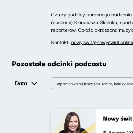
Cztery godziny porannego budzenia 
(i uszami) Klaudiusza Slezaka, spor
reporterów. Całość okraszona muzyką,
Kontakt:
nowy.swit@nowyswiat.onlin
Pozostałe odcinki podcastu
Data
Nowy świ
6 sierpnia 20