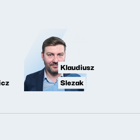
Klaudiusz
icz
Slezak