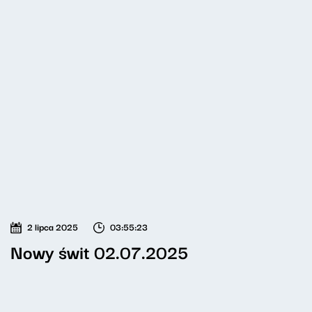
2 lipca 2025
03:55:23
Nowy świt 02.07.2025