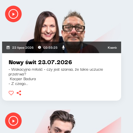
Ksenia Maćczak, Miros
23 lipca 2026
03:55:25
Nowy świt 23.07.2026
- Wakacyjna miłość - czy jest szansa, że takie uczucie
przetrwa?
Kacper Badura
- Z czego...