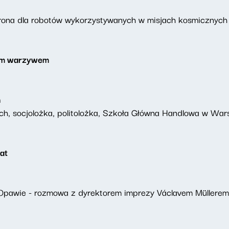
hrona dla robotów wykorzystywanych w misjach kosmicznych
nym warzywem
ń
ch, socjolożka, politolożka, Szkoła Główna Handlowa w War
at
 Opawie - rozmowa z dyrektorem imprezy Václavem Müllerem