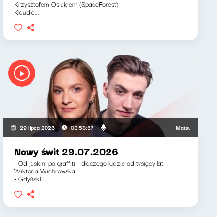
Krzysztofem Osiakiem (SpaceForest)
Klaudia...
Mateusz Andruszkiewic
29 lipca 2026
03:58:57
Nowy świt 29.07.2026
- Od jaskini po graffiti - dlaczego ludzie od tysięcy lat
Wiktoria Wichrowska
- Gdyński...