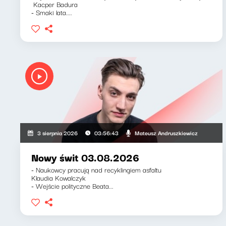
Kacper Badura
- Smaki lata....
Mateusz Andruszkiewicz
3 sierpnia 2026
03:56:43
Nowy świt 03.08.2026
- Naukowcy pracują nad recyklingiem asfaltu
Klaudia Kowalczyk
- Wejście polityczne Beata...