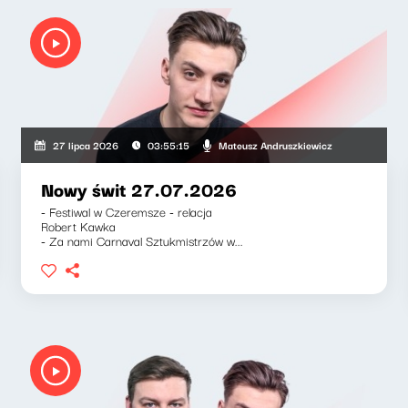
kiewicz, Klaudiusz Slezak
Mateusz Andruszkiewicz
27 lipca 2026
03:55:15
Nowy świt 27.07.2026
- Festiwal w Czeremsze - relacja
Robert Kawka
- Za nami Carnaval Sztukmistrzów w...