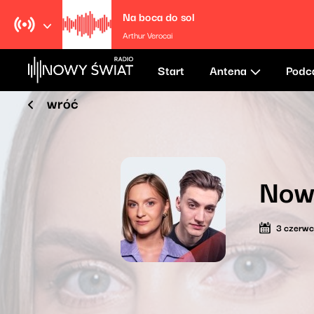
Na boca do sol
Arthur Verocai
Start
Antena
Podc
wróć
Now
3 czerw