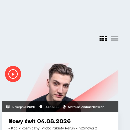
ewicz, Zuzanna Iłenda
Mateusz Andruszkiewicz
4 sierpnia 2026
03:56:33
Nowy świt 04.08.2026
- Kącik kosmiczny: Próba rakiety Perun - rozmowa z