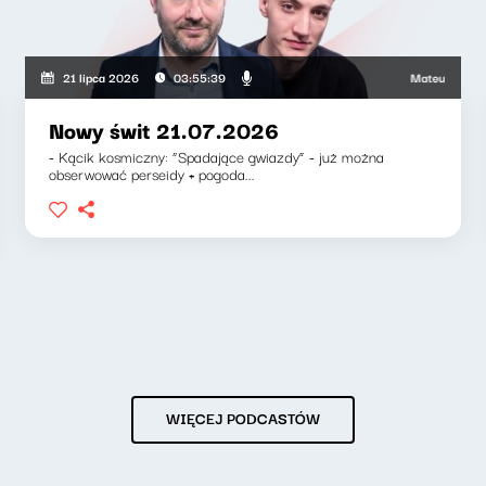
kiewicz, Zuzanna Iłenda
Mateusz Andruszkie
21 lipca 2026
03:55:39
Nowy świt 21.07.2026
- Kącik kosmiczny: “Spadające gwiazdy” - już można
obserwować perseidy + pogoda...
WIĘCEJ PODCASTÓW