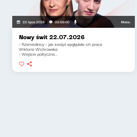
Mateusz Andrusz
22 lipca 2026
03:56:00
Nowy świt 22.07.2026
- Rzemieślnicy - jak kiedyś wyglądała ich praca
Wiktoria Wichrowska
- Wejście polityczne...