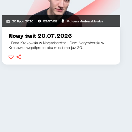
wicz, Klaudiusz Slezak
Mateusz Andruszkiewicz
20 lipca 2026
03:57:08
Nowy świt 20.07.2026
- Dom Krakowski w Norymberdze i Dom Norymberski w
Krakowie, współpraca obu miast ma już 30...