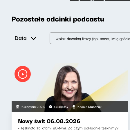
Pozostałe odcinki podcastu
Data
Ksenia Maćczak
6 sierpnia 2026
03:55:24
Nowy świt 06.08.2026
- Tęsknota za latami 90-tymi. Za czym dokładnie tęsknimy?