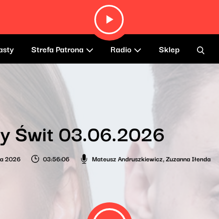
asty
Strefa Patrona
Radio
Sklep
y Świt 03.06.2026
ca 2026
03:56:06
Mateusz Andruszkiewicz
,
Zuzanna Iłenda