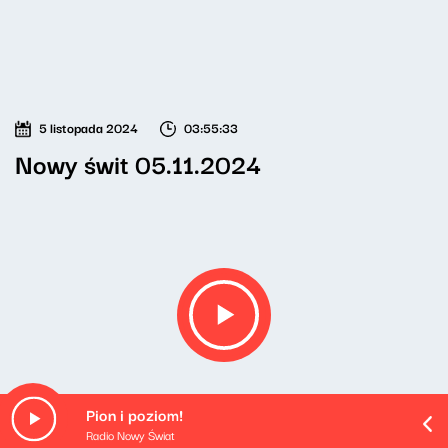
5 listopada 2024
03:55:33
Nowy świt 05.11.2024
Pion i poziom!
Radio Nowy Świat