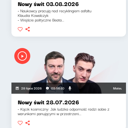
Nowy świt 03.08.2026
- Naukowcy pracują nad recyklingiem asfaltu
Klaudia Kowalczyk
- Wejście polityczne Beata...
Mateusz Andru
28 lipca 2026
03:56:10
Nowy świt 28.07.2026
- Kącik kosmiczny: Jak ludzka odporność radzi sobie z
warunkami panującymi w przestrzeni...