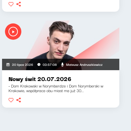
iewicz, Klaudiusz Slezak
Mateusz Andruszkiewicz
20 lipca 2026
03:57:08
Nowy świt 20.07.2026
- Dom Krakowski w Norymberdze i Dom Norymberski w
Krakowie, współpraca obu miast ma już 30...