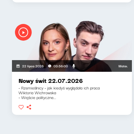
Mateusz Andru
22 lipca 2026
03:56:00
Nowy świt 22.07.2026
- Rzemieślnicy - jak kiedyś wyglądała ich praca
Wiktoria Wichrowska
- Wejście polityczne...