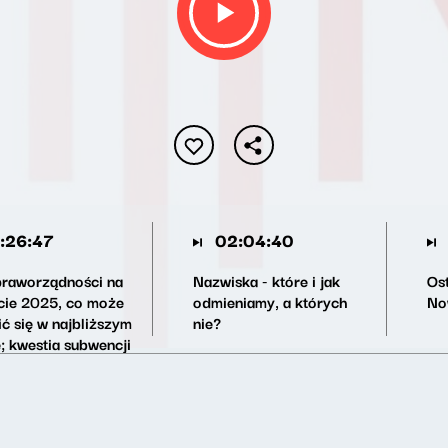
:26:47
02:04:40
praworządności na
Nazwiska - które i jak
Os
cie 2025, co może
odmieniamy, a których
No
ić się w najbliższym
nie?
; kwestia subwencji
S