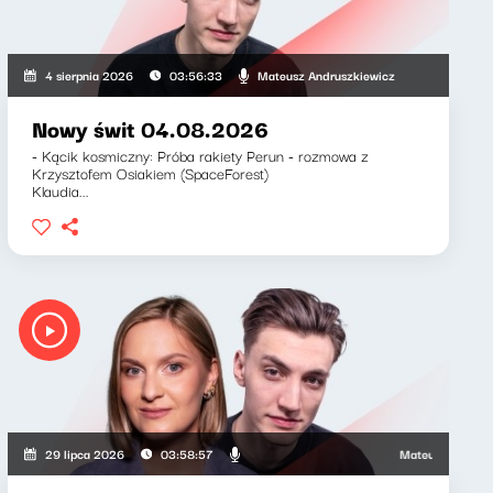
iewicz, Zuzanna Iłenda
Mateusz Andruszkiewicz
4 sierpnia 2026
03:56:33
Nowy świt 04.08.2026
- Kącik kosmiczny: Próba rakiety Perun - rozmowa z
Krzysztofem Osiakiem (SpaceForest)
Klaudia...
Mateusz Andruszkiew
29 lipca 2026
03:58:57