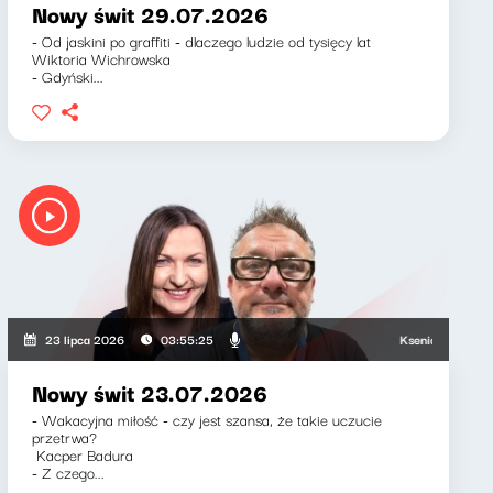
Nowy świt 29.07.2026
- Od jaskini po graffiti - dlaczego ludzie od tysięcy lat
Wiktoria Wichrowska
- Gdyński...
Ksenia Maćczak, Mir
23 lipca 2026
03:55:25
Nowy świt 23.07.2026
- Wakacyjna miłość - czy jest szansa, że takie uczucie
przetrwa?
Kacper Badura
- Z czego...