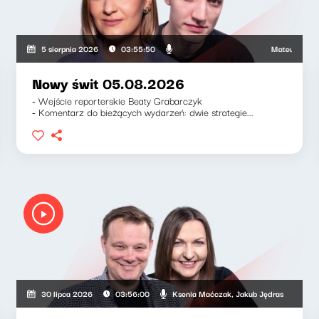
Mateusz Andruszk
5 sierpnia 2026
03:55:50
Nowy świt 05.08.2026
- Wejście reporterskie Beaty Grabarczyk
- Komentarz do bieżących wydarzeń: dwie strategie...
Ksenia Maćczak, Jakub Jędras
30 lipca 2026
03:56:00