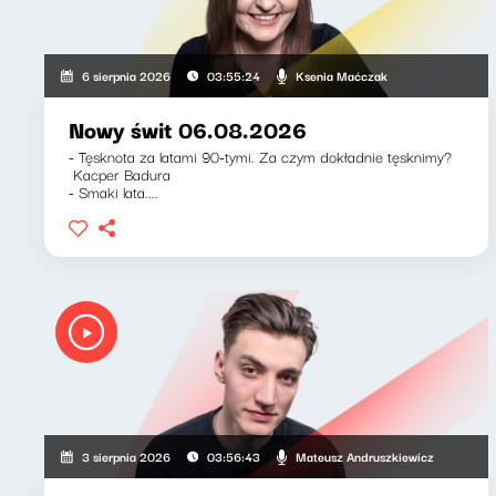
Ksenia Maćczak
6 sierpnia 2026
03:55:24
Nowy świt 06.08.2026
- Tęsknota za latami 90-tymi. Za czym dokładnie tęsknimy?
Kacper Badura
- Smaki lata....
Mateusz Andruszkiewicz
3 sierpnia 2026
03:56:43