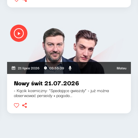
szkiewicz, Zuzanna Iłenda
Mateusz Andruszk
21 lipca 2026
03:55:39
Nowy świt 21.07.2026
- Kącik kosmiczny: “Spadające gwiazdy” - już można
obserwować perseidy + pogoda...