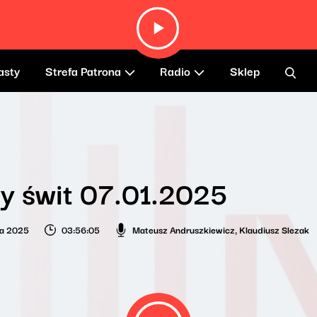
asty
Strefa Patrona
Radio
Sklep
y świt 07.01.2025
ia 2025
03:56:05
Mateusz Andruszkiewicz
,
Klaudiusz Slezak