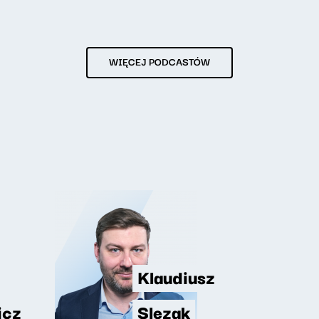
WIĘCEJ PODCASTÓW
Klaudiusz
icz
Slezak