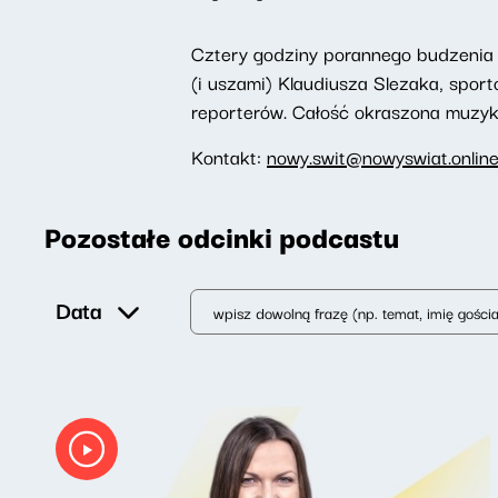
Cztery godziny porannego budzenia 
(i uszami) Klaudiusza Slezaka, spor
reporterów. Całość okraszona muzyką,
Kontakt:
nowy.swit@nowyswiat.onlin
Pozostałe odcinki podcastu
Data