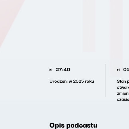
27:40
01
Urodzeni w 2025 roku
Stan 
otwar
zmien
czasie
dla Pi
Opis podcastu