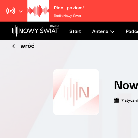
Pion i poziom!
Radio Nowy Świat
Start
Antena
Podc
wróć
Now
7 styczn