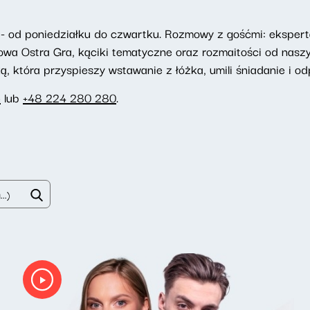
- od poniedziałku do czwartku. Rozmowy z gośćmi: eksperta
towa Ostra Gra, kąciki tematyczne oraz rozmaitości od nasz
 która przyspieszy wstawanie z łóżka, umili śniadanie i odp
e
lub
+48 224 280 280
.