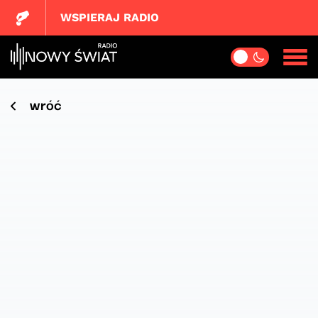
WSPIERAJ RADIO
wróć