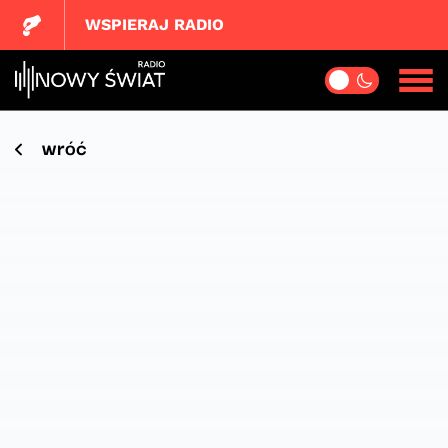
WSPIERAJ RADIO
wróć