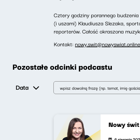
Cztery godziny porannego budzenia 
(i uszami) Klaudiusza Slezaka, spor
reporterów. Całość okraszona muzyką,
Kontakt:
nowy.swit@nowyswiat.onlin
Pozostałe odcinki podcastu
Data
Nowy świ
6 sierpnia 20