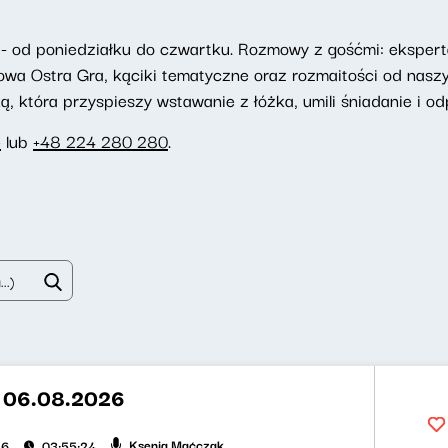
- od poniedziałku do czwartku. Rozmowy z gośćmi: eksperta
towa Ostra Gra, kąciki tematyczne oraz rozmaitości od nasz
 która przyspieszy wstawanie z łóżka, umili śniadanie i odp
e
lub
+48 224 280 280
.
t 06.08.2026
Ksenia Maćczak
26
03:55:24