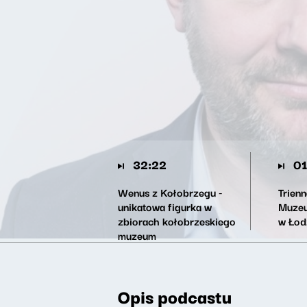
32:22
01
Wenus z Kołobrzegu -
Trien
unikatowa figurka w
Muzeu
zbiorach kołobrzeskiego
w Łod
muzeum
Opis podcastu