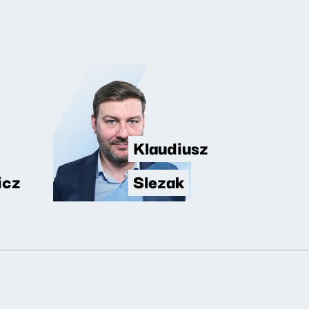
Klaudiusz
icz
Slezak