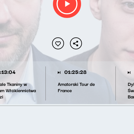
:13:04
01:25:28
nale Tkaniny w
Amatorski Tour de
Dy
m Włókiennictwa
France
Św
zi
Ba