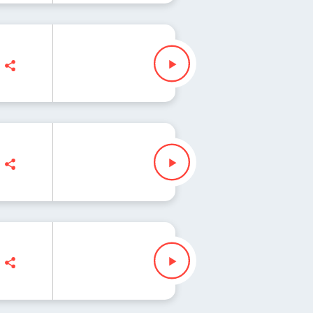
enda
lezak