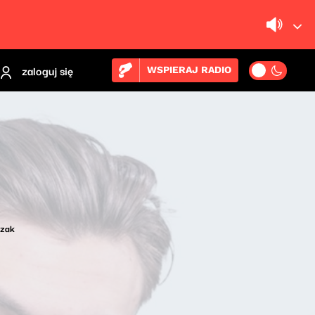
zaloguj się
WSPIERAJ RADIO
ezak