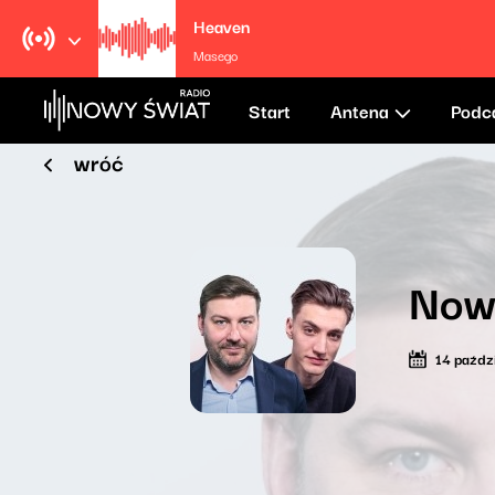
Heaven
Masego
Start
Antena
Podc
wróć
Now
14 paźdz