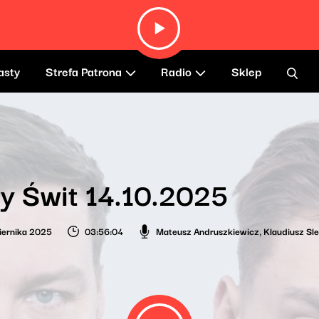
asty
Strefa Patrona
Radio
Sklep
y Świt 14.10.2025
iernika 2025
03:56:04
Mateusz Andruszkiewicz
,
Klaudiusz Sl