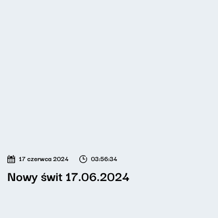
17 czerwca 2024
03:56:34
Nowy świt 17.06.2024