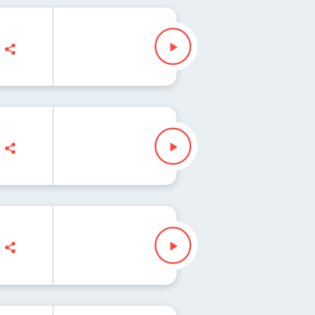
ś
 Iłenda