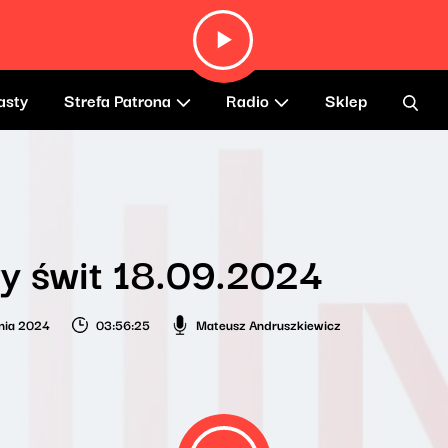
asty
Strefa Patrona
Radio
Sklep
y świt 18.09.2024
nia 2024
03:56:25
Mateusz Andruszkiewicz