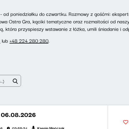
- od poniedziałku do czwartku. Rozmowy z gośćmi: eksperta
towa Ostra Gra, kąciki tematyczne oraz rozmaitości od nasz
 która przyspieszy wstawanie z łóżka, umili śniadanie i odp
e
lub
+48 224 280 280
.
t 06.08.2026
Ksenia Maćczak
26
03:55:24