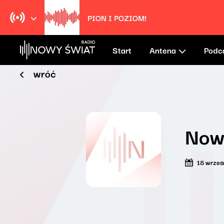
PION I POZIOM!
Start
Antena
Podc
wróć
Now
18 wrześ