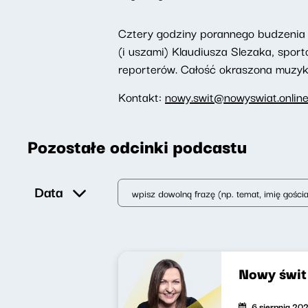
Cztery godziny porannego budzenia 
(i uszami) Klaudiusza Slezaka, spor
reporterów. Całość okraszona muzyką,
Kontakt:
nowy.swit@nowyswiat.onlin
Pozostałe odcinki podcastu
Data
Nowy świ
6 sierpnia 20