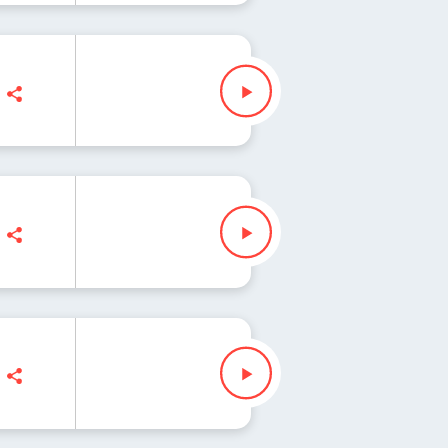
 Iłenda
z Slezak