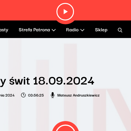
asty
Strefa Patrona
Radio
Sklep
y świt 18.09.2024
nia 2024
03:56:25
Mateusz Andruszkiewicz