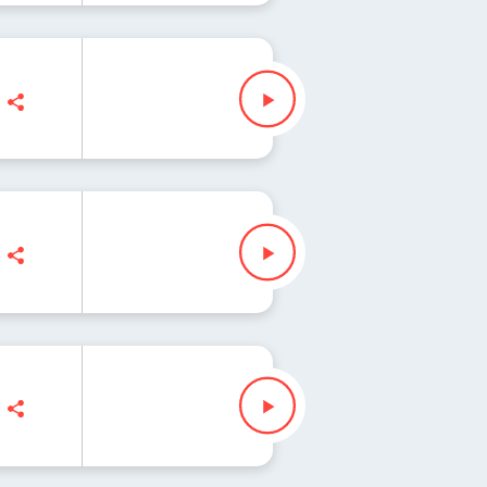
na Iłenda
usz Slezak