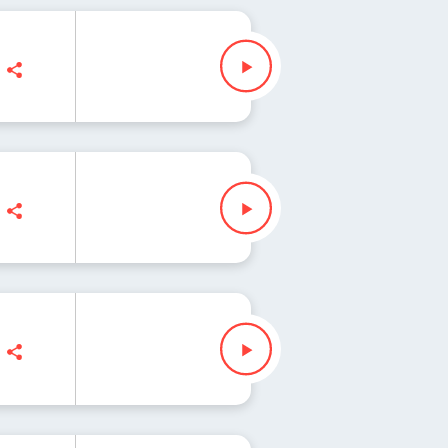
oś
na Iłenda