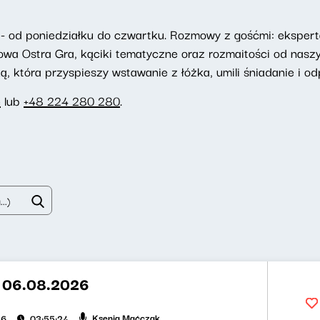
- od poniedziałku do czwartku. Rozmowy z gośćmi: eksperta
towa Ostra Gra, kąciki tematyczne oraz rozmaitości od nasz
 która przyspieszy wstawanie z łóżka, umili śniadanie i odp
e
lub
+48 224 280 280
.
t 06.08.2026
Ksenia Maćczak
26
03:55:24