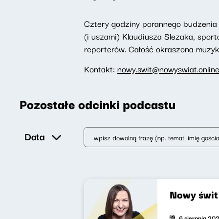
Cztery godziny porannego budzenia 
(i uszami) Klaudiusza Slezaka, spor
reporterów. Całość okraszona muzyką,
Kontakt:
nowy.swit@nowyswiat.onlin
Pozostałe odcinki podcastu
Data
Nowy świ
6 sierpnia 20