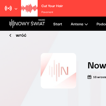
Cut Your Hair
Pavement
Start
Antena
Podc
wróć
Now
18 wrześ