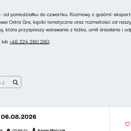
- od poniedziałku do czwartku. Rozmowy z gośćmi: eksperta
towa Ostra Gra, kąciki tematyczne oraz rozmaitości od nasz
 która przyspieszy wstawanie z łóżka, umili śniadanie i odp
e
lub
+48 224 280 280
.
t 06.08.2026
Ksenia Maćczak
26
03:55:24