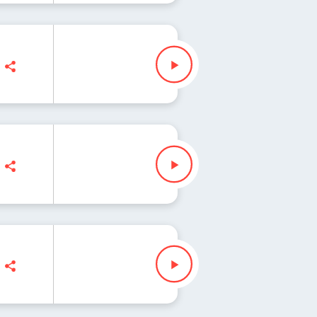
łenda
Slezak