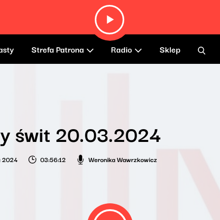
asty
Strefa Patrona
Radio
Sklep
y świt 20.03.2024
a 2024
03:56:12
Weronika Wawrzkowicz