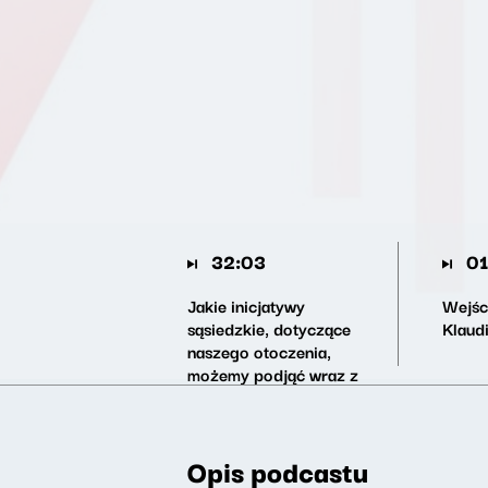
32:03
01
Jakie inicjatywy
Wejśc
sąsiedzkie, dotyczące
Klaud
naszego otoczenia,
możemy podjąć wraz z
początkiem wiosny?
Opis podcastu