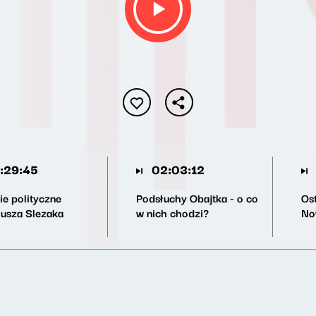
:29:45
02:03:12
ie polityczne
Podsłuchy Obajtka - o co
Os
iusza Slezaka
w nich chodzi?
No