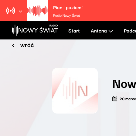
Pion i poziom!
Radio Nowy Świat
Start
Antena
Podc
wróć
Now
20 marc