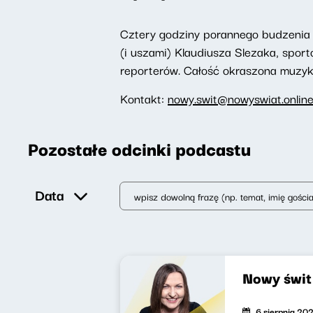
Cztery godziny porannego budzenia 
(i uszami) Klaudiusza Slezaka, spor
reporterów. Całość okraszona muzyką,
Kontakt:
nowy.swit@nowyswiat.onlin
Pozostałe odcinki podcastu
Data
Nowy świ
6 sierpnia 20