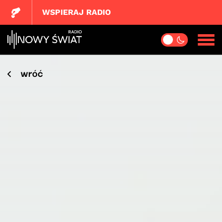
WSPIERAJ RADIO
wróć