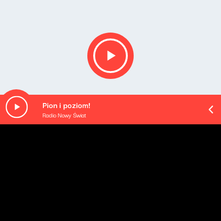
Pion i poziom!
Radio Nowy Świat
O odcinku