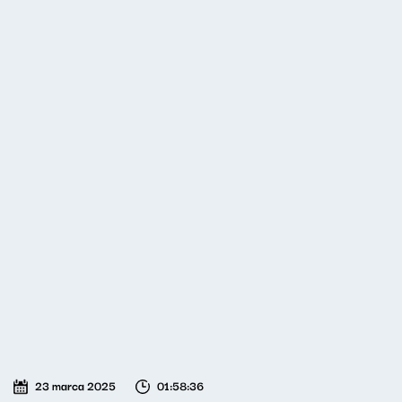
23 marca 2025
01:58:36