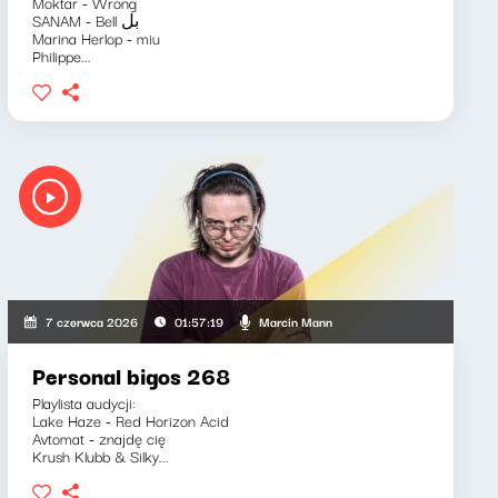
Moktar - Wrong
SANAM - Bell بل
Marina Herlop - miu
Philippe...
Marcin Mann
7 czerwca 2026
01:57:19
Personal bigos 268
Playlista audycji:
Lake Haze - Red Horizon Acid
Avtomat - znajdę cię
Krush Klubb & Silky...