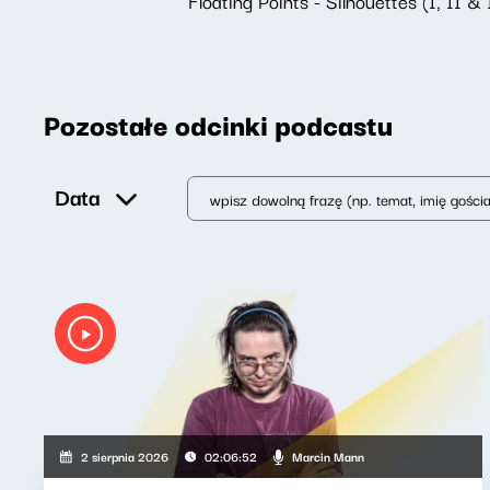
Floating Points - Silhouettes (I, II & 
Pozostałe odcinki podcastu
Data
Marcin Mann
2 sierpnia 2026
02:06:52