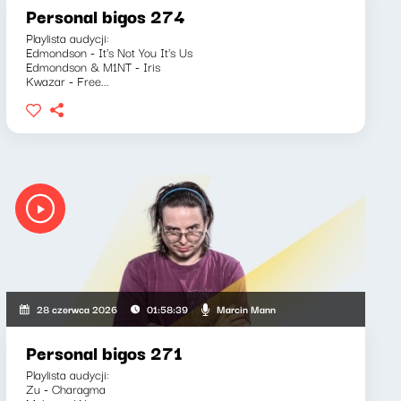
Personal bigos 274
Playlista audycji:
Edmondson - It's Not You It's Us
Edmondson & M1NT - Iris
Kwazar - Free...
Marcin Mann
28 czerwca 2026
01:58:39
Personal bigos 271
Playlista audycji:
Zu - Charagma