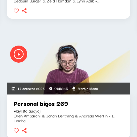
Bedouin Burger & Zeid Hamdan & Lynn Adib -...
Marcin Mann
14 czerwca 2026
01:58:15
Personal bigos 269
Playlista audycji:
Oren Ambarchi & Johan Berthling & Andreas Werliin - II
Lindha...