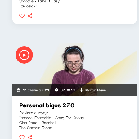
Smoove - Take It Easy
Radosław...
Marcin Mann
21 czerwca 2026
02:00:52
Personal bigos 270
Playlista audycji:
Ishmael Ensemble - Song For Knotty
Cleo Reed - Baseball
The Cosmic Tones...