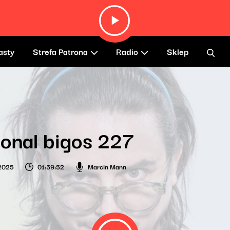
asty
Strefa Patrona
Radio
Sklep
onal bigos 227
 2025
01:59:52
Marcin Mann