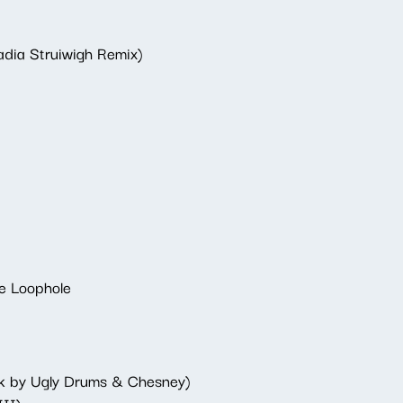
adia Struiwigh Remix)
le Loophole
rk by Ugly Drums & Chesney)