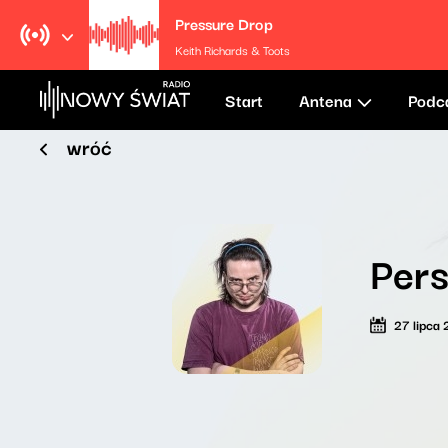
Pressure Drop
Keith Richards & Toots
Start
Antena
Podc
wróć
Pers
27 lipca