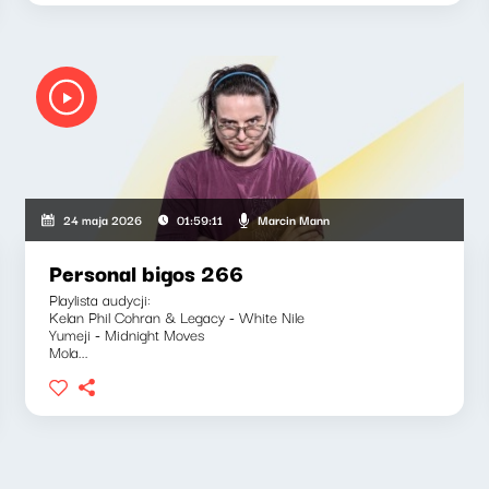
Marcin Mann
24 maja 2026
01:59:11
Personal bigos 266
Playlista audycji:
Kelan Phil Cohran & Legacy - White Nile
Yumeji - Midnight Moves
Mola...