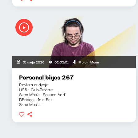
Marcin Mann
31 maja 2026
02:02:01
Personal bigos 267
Playlista audycji:
U96 - Club Bizarre
Skee Mask - Session Add
DBridge - In a Box
Skee Mask -...