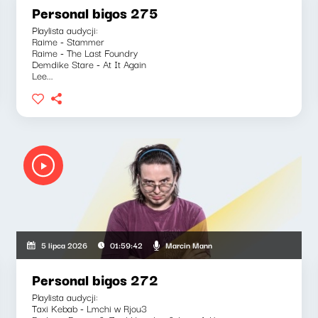
Personal bigos 275
Playlista audycji:
Raime - Stammer
Raime - The Last Foundry
Demdike Stare - At It Again
Lee...
Marcin Mann
5 lipca 2026
01:59:42
Personal bigos 272
Playlista audycji:
Taxi Kebab - Lmchi w Rjou3