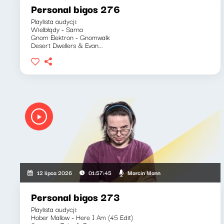
Personal bigos 276
Playlista audycji:
Wielbłądy - Sarna
Gnom Elektron - Gnomwalk
Desert Dwellers & Evan...
Marcin Mann
12 lipca 2026
01:57:45
Personal bigos 273
Playlista audycji:
Hober Mallow - Here I Am (45 Edit)