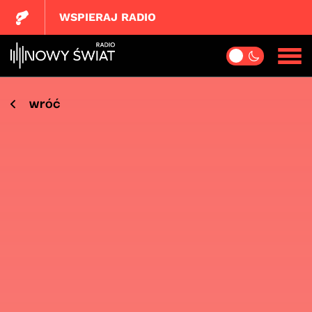
WSPIERAJ RADIO
wróć