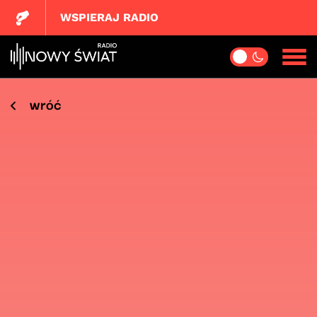
WSPIERAJ RADIO
wróć